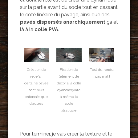
sur la partie avant du socle tout en cassant
le coté linéaire du pavage, ainsi que des
pavés dispersés anarchiquement
ça et
là à la
colle PVA
.
Création de
Fixation de
Test du rendu
reliefs ;
l’élément de
: pas mal !
certains pavés
décor à la colle
sont plus
cyanoacrylate
enfoncés que
à même le
d’autres
socle
plastique.
Pour terminer, je vais créer la texture et le