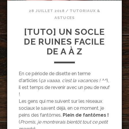
28 JUILLET 2018
/
TUTORIAUX &
ASTUCES
[TUTO] UN SOCLE
DE RUINES FACILE
DE A À Z
En ce période de disette en terme
d'articles (
ça vaaaa, c'est la vacances ! ^^
),
il est temps de revenir avec un peu de neuf
!
Les gens qui me suivent sur les réseaux
sociaux le savent déjà, en ce moment, je
peins des fantômes.
Plein de fantômes !
(
Promis, je montrerais bientôt tout ce petit
monde
).