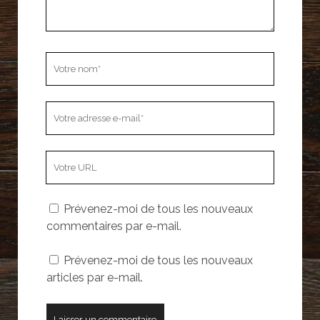
l
e
e
e
f
f
f
e
e
e
n
n
n
ê
ê
ê
t
t
t
r
r
Votre
r
e
e
e
)
)
nom
)
Votre
adresse
e-
L’adresse
mail
URL
de
Prévenez-moi de tous les nouveaux
votre
commentaires par e-mail.
site
Prévenez-moi de tous les nouveaux
articles par e-mail.