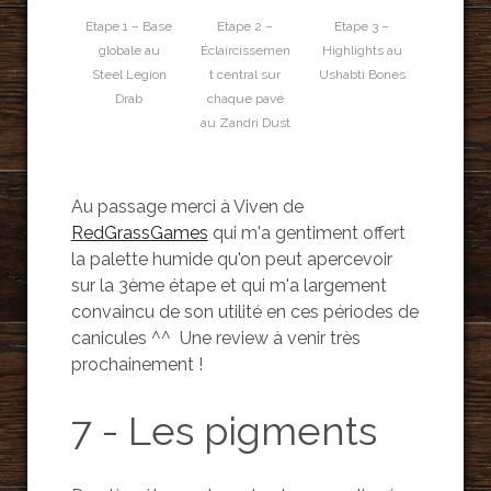
Etape 1 – Base
Etape 2 –
Etape 3 –
globale au
Éclaircissemen
Highlights au
Steel Legion
t central sur
Ushabti Bones
Drab
chaque pavé
au Zandri Dust
Au passage merci à Viven de
RedGrassGames
qui m'a gentiment offert
la palette humide qu'on peut apercevoir
sur la 3ème étape et qui m'a largement
convaincu de son utilité en ces périodes de
canicules ^^ Une review à venir très
prochainement !
7 - Les pigments