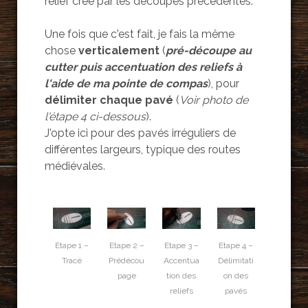
relief crée par les découpes précédentes.
Une fois que c'est fait, je fais la même
chose
verticalement
(
pré-découpe au
cutter puis accentuation des reliefs à
l'aide de ma pointe de compas
), pour
délimiter chaque pavé
(
Voir photo de
l'étape 4 ci-dessous
).
J'opte ici pour des pavés irréguliers de
différentes largeurs, typique des routes
médiévales.
Etape 1 –
Etape 2 –
Etape 3 –
Etape 4 –
Tracé
Prédécou
Accentua
Délimitati
page
tion des
on des
reliefs
pavés