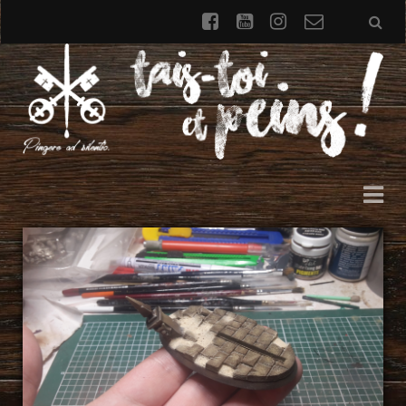
facebook
youtube
instagram
Formulai
de
contact