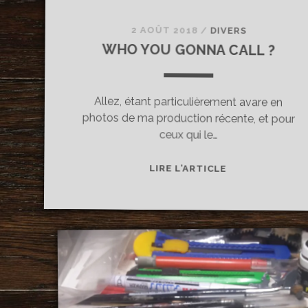
2 AOÛT 2018
/
DIVERS
WHO YOU GONNA CALL ?
Allez, étant particulièrement avare en
photos de ma production récente, et pour
ceux qui le…
WHO
LIRE L’ARTICLE
YOU
GONNA
CALL
?