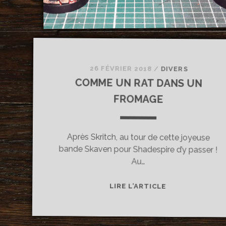
26 FÉVRIER 2018
/
DIVERS
COMME UN RAT DANS UN
FROMAGE
Après Skritch, au tour de cette joyeuse
bande Skaven pour Shadespire d’y passer !
Au…
COMME
LIRE L’ARTICLE
UN
RAT
DANS