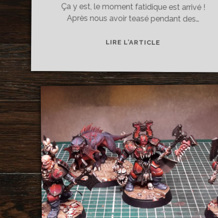
Ça y est, le moment fatidique est arrivé !
Après nous avoir teasé pendant des…
[JEU]
LIRE L’ARTICLE
AGE
OF
SIGMAR
V2.0,
LE
DEDANS
DE
L’INTÉRIEUR,
ÇA
DONNE
QUOI
?