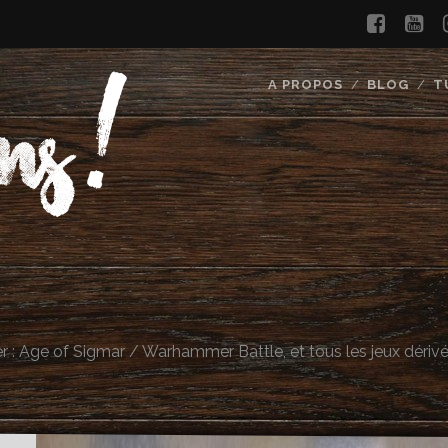
faceb
yo
A PROPOS
BLOG
T
 : Age of Sigmar / Warhammer Battle, et tous les jeux dériv