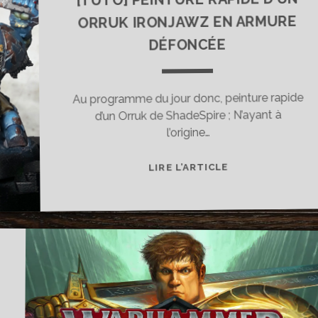
ORRUK IRONJAWZ EN ARMURE
DÉFONCÉE
Au programme du jour donc, peinture rapide
d’un Orruk de ShadeSpire ; N’ayant à
l’origine…
[TUTO]
LIRE L’ARTICLE
PEINTURE
RAPIDE
D’UN
ORRUK
IRONJAWZ
EN
ARMURE
DÉFONCÉE