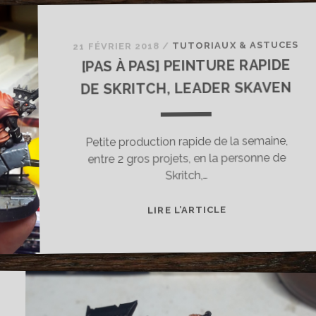
TUTORIAUX & ASTUCES
/
21 FÉVRIER 2018
[PAS À PAS] PEINTURE RAPIDE
DE SKRITCH, LEADER SKAVEN
Petite production rapide de la semaine,
entre 2 gros projets, en la personne de
Skritch,…
[PAS
LIRE L’ARTICLE
À
PAS]
PEINTURE
RAPIDE
DE
SKRITCH,