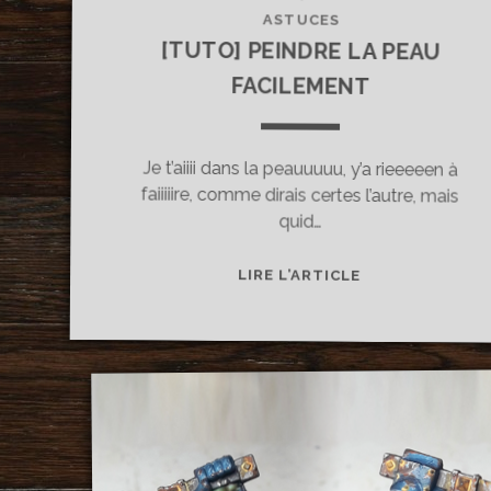
ASTUCES
[TUTO] PEINDRE LA PEAU
FACILEMENT
Je t’aiiii dans la peauuuuu, y’a rieeeeen à
faiiiiire, comme dirais certes l’autre, mais
quid…
[TUTO]
LIRE L’ARTICLE
PEINDRE
LA
PEAU
FACILEMENT