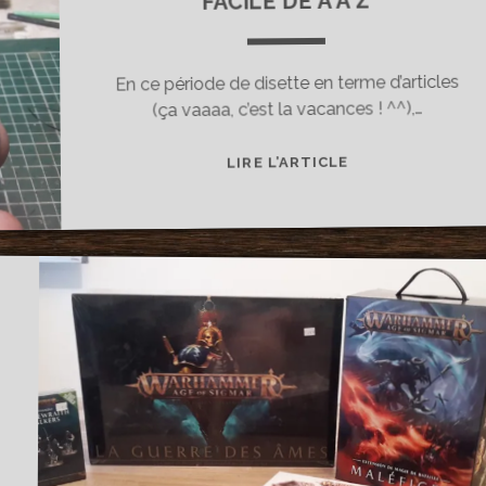
FACILE DE A À Z
En ce période de disette en terme d’articles
(ça vaaaa, c’est la vacances ! ^^),…
[TUTO]
LIRE L’ARTICLE
UN
SOCLE
DE
RUINES
FACILE
DE
A
À
Z