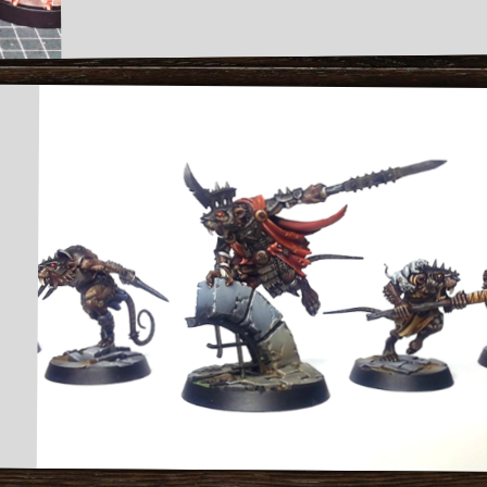
SORT
LE
POP-
KHORNE
:
MAGORE
ET
SES
COPAINS
!