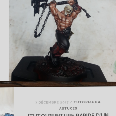
LEADER
SKAVEN
TUTORIAUX &
/
7 DÉCEMBRE 2017
ASTUCES
[TUTO] PEINTURE RAPIDE D’UN