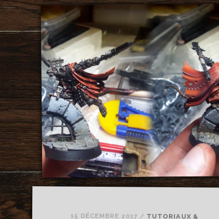
UN
FROMAGE
15 DÉCEMBRE 2017
/
TUTORIAUX &