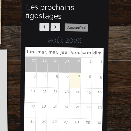
Les prochains
figostages
Aujourd'hui
août 2026
lun.
mar.
mer.
jeu.
ven.
sam.
dim.
27
28
29
30
31
1
2
3
4
5
6
7
8
9
10
11
12
13
14
15
16
17
18
19
20
21
22
23
24
25
26
27
28
29
30