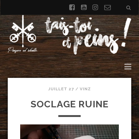
facebook
youtube
instagram
Formulai
de
contact
JUILLET 27 /
VINZ
SOCLAGE RUINE