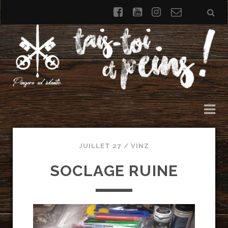
facebook
youtube
instagram
Formulai
de
contact
JUILLET 27 /
VINZ
SOCLAGE RUINE