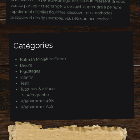
Si le hobby et la peinture de figurines vous intéressent, si vous
voulez partager et échanger à ce sujet, apprendre à peindre
rapidement de jolies figurines, découvrir des méthodes
pratiques et des tips sympas, vous êtes au bon endroit !
Catégories
Batman Miniature Game
Divers
Figostages
Infinity
Tests
Tutoriaux & astuces
Aérographe
Warhammer 40K
Warhammer AoS