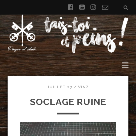
facebook
youtube
instagram
Formulai
de
contact
JUILLET 27 /
VINZ
SOCLAGE RUINE