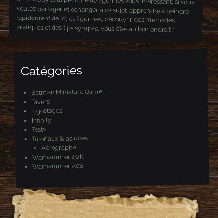
Si le hobby et la peinture de figurines vous intéressent, si vous
voulez partager et échanger à ce sujet, apprendre à peindre
rapidement de jolies figurines, découvrir des méthodes
pratiques et des tips sympas, vous êtes au bon endroit !
Catégories
Batman Miniature Game
Divers
Figostages
Infinity
Tests
Tutoriaux & astuces
Aérographe
Warhammer 40K
Warhammer AoS