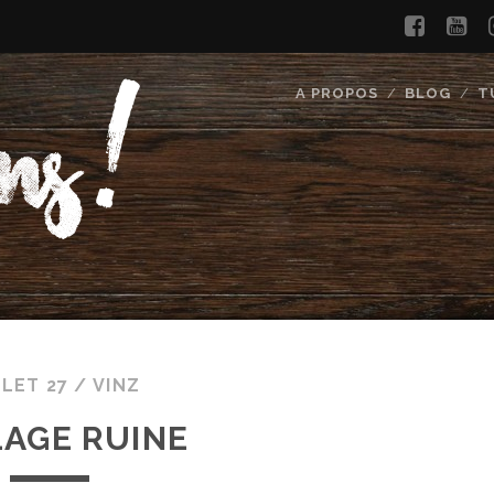
faceb
yo
A PROPOS
BLOG
T
LLET 27 /
VINZ
AGE RUINE