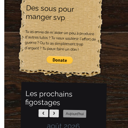
Des sous pour
manger svp
Tu as envie de m'aider un peu à produire
d'autres tutos ? Tu veux soutenir l'effort de
guerre ? Ou tu as simplement trop
d'argent ? Tu peux faire un don !
Les prochains
figostages
Aujourd'hui
août 2026