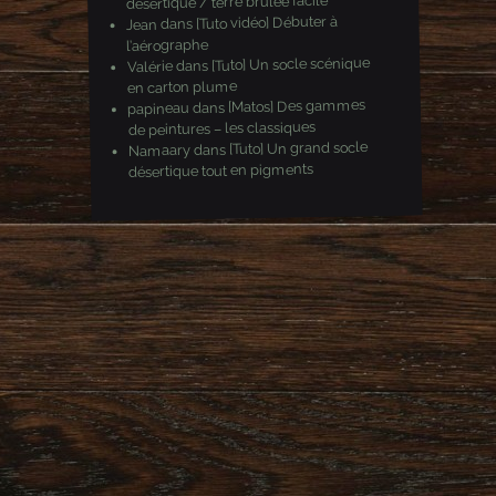
désertique / terre brulée facile
[Tuto vidéo] Débuter à
dans
Jean
l’aérographe
[Tuto] Un socle scénique
dans
Valérie
en carton plume
[Matos] Des gammes
dans
papineau
de peintures – les classiques
[Tuto] Un grand socle
dans
Namaary
désertique tout en pigments