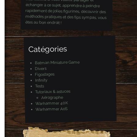
êtes au bon endroit !
Catégories
Batman Miniature Game
Divers
Figostages
Infinity
Tests
Tutoriaux & astuces
Aérographe
Warhammer 40K
Warhammer AoS