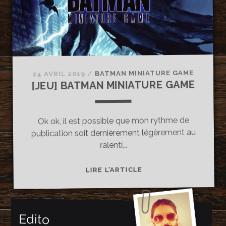
GORDON
BATMAN MINIATURE GAME
/
24 AVRIL 2019
[JEU] BATMAN MINIATURE GAME
Ok ok, il est possible que mon rythme de
publication soit dernièrement légèrement au
ralenti,…
[JEU]
LIRE L’ARTICLE
BATMAN
MINIATURE
GAME
Edito