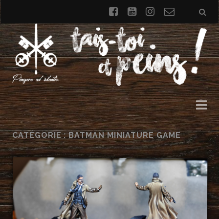
facebook
youtube
instagram
Formulai
de
contact
CATÉGORIE : BATMAN MINIATURE GAME