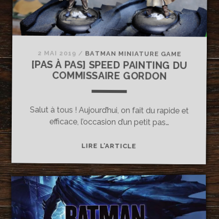
2 MAI 2019
/
BATMAN MINIATURE GAME
[PAS À PAS] SPEED PAINTING DU
COMMISSAIRE GORDON
Salut à tous ! Aujourd’hui, on fait du rapide et
efficace, l’occasion d’un petit pas…
[PAS
LIRE L’ARTICLE
À
PAS]
SPEED
PAINTING
DU
COMMISSAIRE