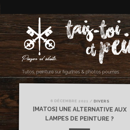
Tutos, peinture sur figurines & photos pourries
Tais-
toi
6 DÉCEMBRE 2021
/
DIVERS
[MATOS] UNE ALTERNATIVE AUX
et
LAMPES DE PEINTURE ?