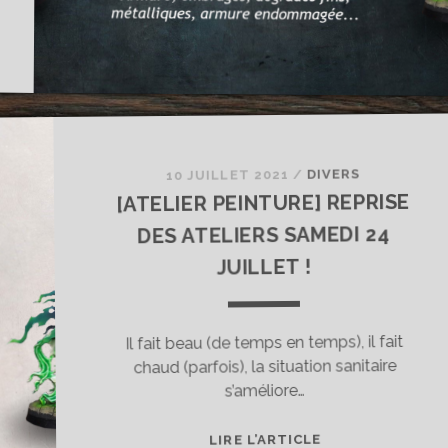
DIVERS
/
10 JUILLET 2021
[ATELIER PEINTURE] REPRISE
DES ATELIERS SAMEDI 24
JUILLET !
Il fait beau (de temps en temps), il fait
chaud (parfois), la situation sanitaire
s’améliore…
[ATELIER
LIRE L’ARTICLE