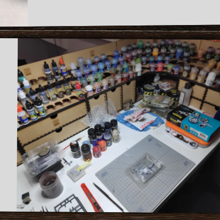
PEINTURE]
REPRISE
DES
ATELIERS
SAMEDI
24
JUILLET
!