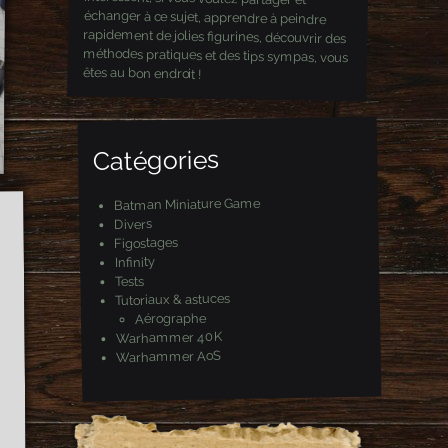
êtes au bon endroit !
Catégories
Batman Miniature Game
Divers
Figostages
Infinity
Tests
Tutoriaux & astuces
Aérographe
Warhammer 40K
Warhammer AoS