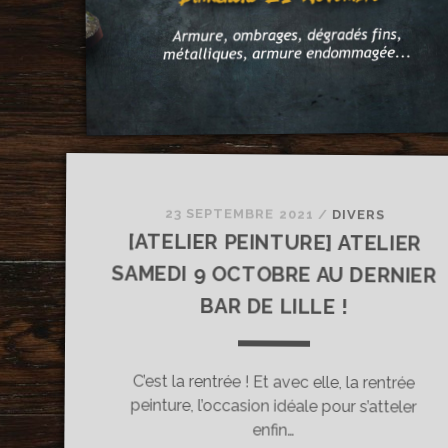
23 SEPTEMBRE 2021
/
DIVERS
[ATELIER PEINTURE] ATELIER
SAMEDI 9 OCTOBRE AU DERNIER
BAR DE LILLE !
C’est la rentrée ! Et avec elle, la rentrée
peinture, l’occasion idéale pour s’atteler
enfin…