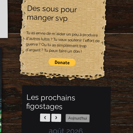
Des sous pour
manger svp
Tu as envie de m'aider un peu à produire
d'autres tutos ? Tu veux soutenir l'effort de
guerre ? Ou tu as simplement trop
d'argent ? Tu peux faire un don !
Les prochains
figostages
Aujourd'hui
août 2026