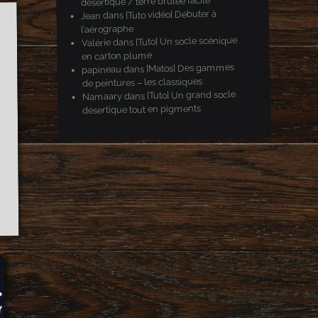
désertique / terre brulée facile
[Tuto vidéo] Débuter à
dans
Jean
l’aérographe
[Tuto] Un socle scénique
dans
Valérie
en carton plume
[Matos] Des gammes
dans
papineau
de peintures – les classiques
[Tuto] Un grand socle
dans
Namaary
désertique tout en pigments