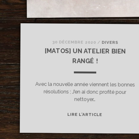
30 DÉCEMBRE 2020
/
DIVERS
[MATOS] UN ATELIER BIEN
RANGÉ !
Avec la nouvelle année viennent les bonnes
résolutions ; J’en ai donc profité pour
nettoyer…
[MATOS]
LIRE L’ARTICLE
UN
ATELIER
BIEN