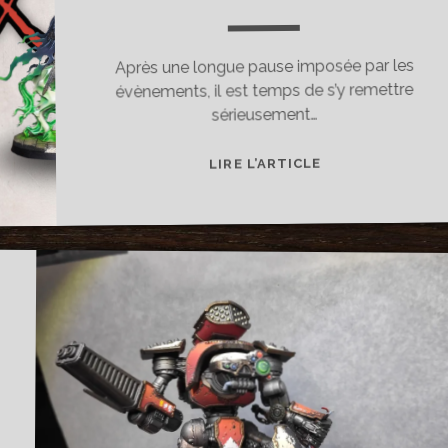
Après une longue pause imposée par les
évènements, il est temps de s’y remettre
sérieusement…
ATELIER
LIRE L’ARTICLE
PEINTURE
LE
30
SEPTEMBRE
À
HOBBYMAX
!