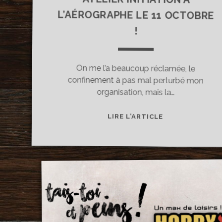
!
On me l’a beaucoup réclamée, le
confinement à pas mal perturbé mon
organisation, mais la…
ATELIER
LIRE L’ARTICLE
INITIATION
À
L’AÉROGRAPHE
LE
11
OCTOBRE
!