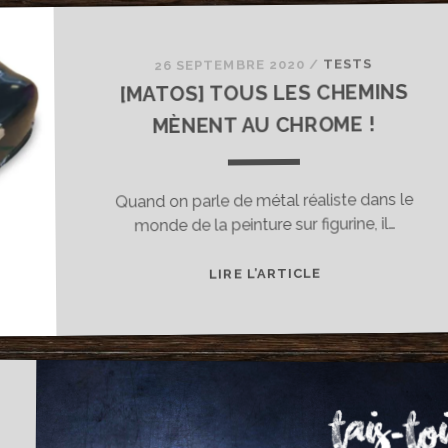
TESTS
/
26 SEPTEMBRE 2020
[MATOS] TOUS LES CHEMINS
MÈNENT AU CHROME !
Quand on parle de métal réaliste dans le
monde de la peinture sur figurine, il…
[MATOS]
LIRE L’ARTICLE
TOUS
LES
CHEMINS
MÈNENT
AU
CHROME
!