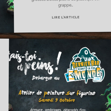
grappe…
[ATELIER
LIRE L’ARTICLE
PEINTURE]
ATELIER
DIMANCHE
21
NOVEMBRE
AU
DERNIER
BAR
DE
LILLE
!