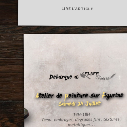
[ATELIER
LIRE L’ARTICLE
PEINTURE]
ATELIER
SAMEDI
9
OCTOBRE
AU
DERNIER
BAR
DE
LILLE
!