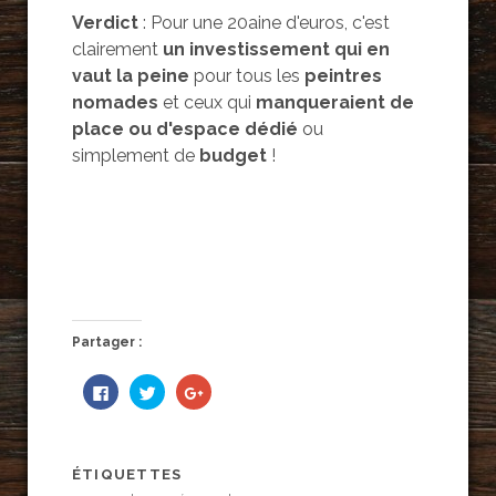
Verdict
: Pour une 20aine d'euros, c'est
clairement
un investissement qui en
vaut la peine
pour tous les
peintres
nomades
et ceux qui
manqueraient de
place ou d'espace dédié
ou
simplement de
budget
!
Partager :
C
C
C
l
l
l
i
i
i
q
q
q
u
u
u
e
e
e
z
z
z
ÉTIQUETTES
p
p
p
o
o
o