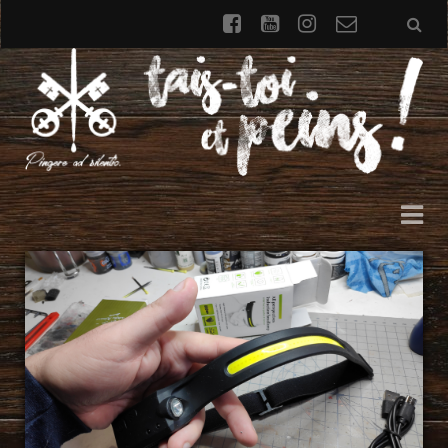
facebook
youtube
instagram
Formulai
de
contact