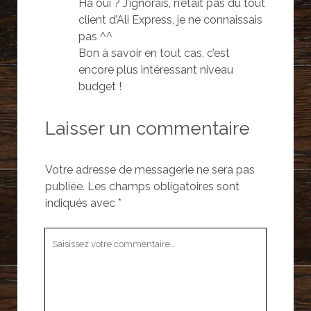
Ha oui ? J’ignorais, n’était pas du tout
v
e
e
e
l
l
client d’Ali Express, je ne connaissais
l
l
l
l
e
e
pas ^^
e
f
f
f
e
e
Bon à savoir en tout cas, c’est
e
n
n
n
ê
ê
encore plus intéressant niveau
ê
t
t
t
r
r
budget !
r
e
e
e
)
)
)
Laisser un commentaire
Votre adresse de messagerie ne sera pas
publiée.
Les champs obligatoires sont
indiqués avec
*
Votre
commentaire