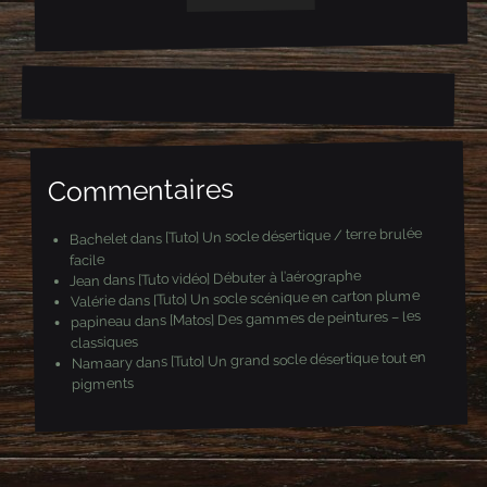
s
e
e
-
m
a
i
l
Commentaires
[Tuto] Un socle désertique / terre brulée
dans
Bachelet
facile
[Tuto vidéo] Débuter à l’aérographe
dans
Jean
[Tuto] Un socle scénique en carton plume
dans
Valérie
[Matos] Des gammes de peintures – les
dans
papineau
classiques
[Tuto] Un grand socle désertique tout en
dans
Namaary
pigments