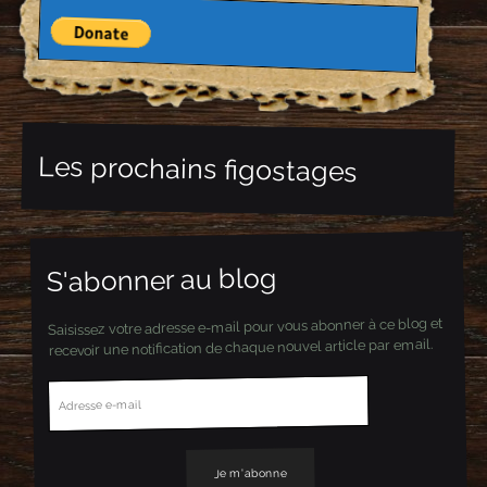
Les prochains figostages
S'abonner au blog
Saisissez votre adresse e-mail pour vous abonner à ce blog et
recevoir une notification de chaque nouvel article par email.
A
d
r
e
s