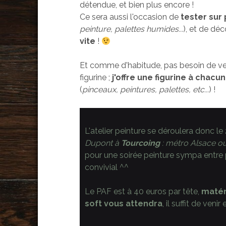
détendue, et bien plus encore !
Ce sera aussi l'occasion de
tester sur 
peinture, palettes humides...
), et de déc
vite
!
Et comme d'habitude, pas besoin de v
figurine ;
j'offre une
figurine à chacun
(
pinceaux, peintures, palettes, etc...
) !
L'atelier peinture se déroulera donc le
Dupont
à
Tourcoing
: métro Alsace ou
pour une soirée peinture sympa entre
convivial ^^
Le PAF est à 40 euros par tête,
matéri
soft vous attendra
, il suffit de ven