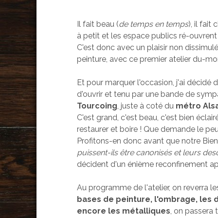
Il fait beau (
de temps en temps
), il fait
à petit et les espace publics ré-ouvrent
C'est donc avec un plaisir non dissimulé
peinture, avec ce premier atelier du-m
Et pour marquer l'occasion, j'ai décidé d
d'ouvrir et tenu par une bande de sym
Tourcoing
, juste à coté du
métro Als
C'est grand, c'est beau, c'est bien éclai
restaurer et boire ! Que demande le pe
Profitons-en donc avant que notre Bi
puissent-ils être canonisés et leurs de
décident d'un énième reconfinement ap
Au programme de l'atelier, on reverra le
bases de peinture, l'ombrage, les d
encore les métalliques
, on passera 