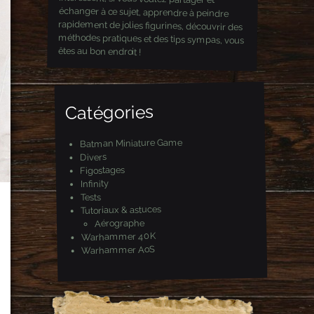
êtes au bon endroit !
Catégories
Batman Miniature Game
Divers
Figostages
Infinity
Tests
Tutoriaux & astuces
Aérographe
Warhammer 40K
Warhammer AoS