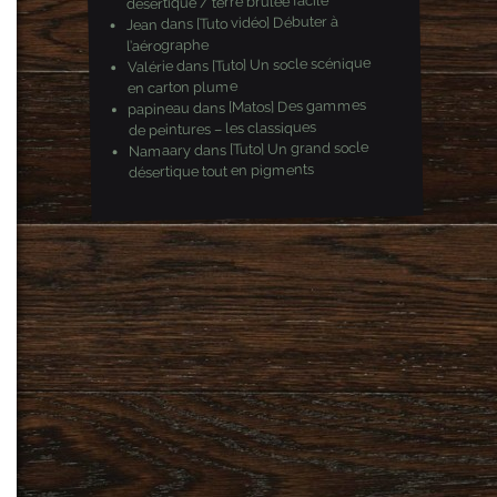
désertique / terre brulée facile
[Tuto vidéo] Débuter à
dans
Jean
l’aérographe
[Tuto] Un socle scénique
dans
Valérie
en carton plume
[Matos] Des gammes
dans
papineau
de peintures – les classiques
[Tuto] Un grand socle
dans
Namaary
désertique tout en pigments