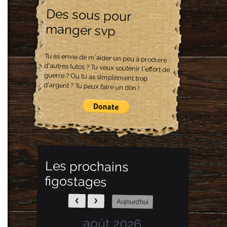
Des sous pour
manger svp
Tu as envie de m'aider un peu à produire
d'autres tutos ? Tu veux soutenir l'effort de
guerre ? Ou tu as simplement trop
d'argent ? Tu peux faire un don !
Les prochains
figostages
Aujourd'hui
août 2026