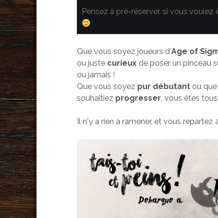
Pensez à pré-réserver, si vous voulez ê
Que vous soyez joueurs d'
Age of Sig
ou juste
curieux
de poser un pinceau s
ou jamais !
Que vous soyez
pur débutant
ou que
souhaitiez
progresser
, vous êtes tous
Il n'y a rien à ramener, et vous reparte