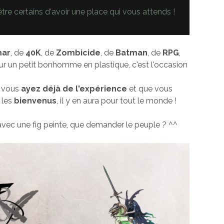
tre certains d'avoir une place qui vous attends !
mar
, de
40K
, de
Zombicide
, de
Batman
, de
RPG
,
ur un petit bonhomme en plastique, c'est l'occasion
 vous
ayez déjà de l'expérience
et que vous
 les
bienvenus
, il y en aura pour tout le monde !
z avec une fig peinte, que demander le peuple ? ^^