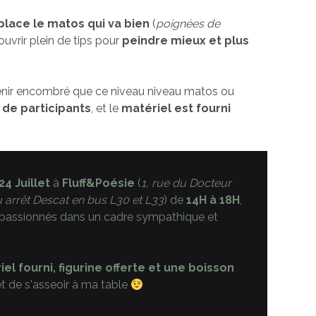
place le matos qui va bien
(
poignées de
ouvrir plein de tips pour
peindre mieux et plus
enir encombré que ce niveau niveau matos ou
 de participants
, et le
matériel est fourni
24 Juillet
à
Fluff&Poésie
(
1, rue du Docteur
 arrêt Descat en bus L30 et L33
) de
14H à 18H
,
 passionnés dans un cadre sympathique et
el fourni,
figurine offerte et une boisson
ir et de s'asseoir à ma table