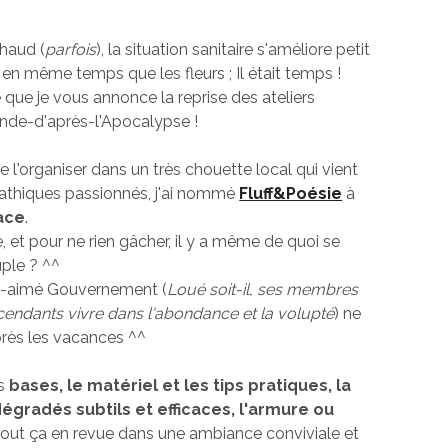
 chaud (
parfois
), la situation sanitaire s'améliore petit
 en même temps que les fleurs ; Il était temps !
 que je vous annonce la reprise des ateliers
onde-d'après-l'Apocalypse !
e l'organiser dans un très chouette local qui vient
pathiques passionnés, j'ai nommé
Fluff&Poésie
à
ace
.
ré, et pour ne rien gâcher, il y a même de quoi se
uple ? ^^
en-aimé Gouvernement (
Loué soit-il, ses membres
scendants vivre dans l'abondance et la volupté
) ne
rès les vacances ^^
s
bases, le matériel et les tips pratiques, la
égradés subtils et efficaces, l'armure ou
tout ça en revue dans une ambiance conviviale et