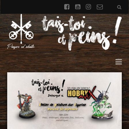
facebook
youtube
instagram
Formulai
de
contact