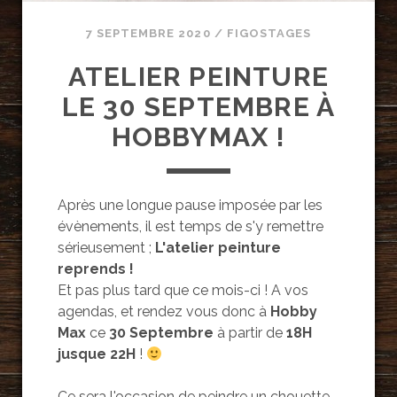
7 SEPTEMBRE 2020
/
FIGOSTAGES
ATELIER PEINTURE
LE 30 SEPTEMBRE À
HOBBYMAX !
Après une longue pause imposée par les
évènements, il est temps de s'y remettre
sérieusement ;
L'atelier peinture
reprends !
Et pas plus tard que ce mois-ci ! A vos
agendas, et rendez vous donc à
Hobby
Max
ce
30 Septembre
à partir de
18H
jusque 22H
!
Ce sera l'occasion de peindre un chouette