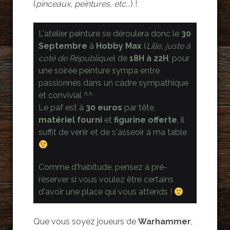
(
pinceaux, peintures, etc...
) !
L'atelier peinture se déroulera donc le
30
Septembre
à
Hobby Max
(
Lille, juste à
coté de République
) de
18H à 22H
, pour
une soirée peinture sympa entre
passionnés dans un cadre sympathique
et convivial ^^
Le paf est à
30 euros
par tête,
matériel fourni
et
figurine offerte
, il
suffit de venir et de s'asseoir à ma table
Comme d'habitude, pensez à pré-
réserver si vous voulez être certains
d'avoir une place qui vous attends !
Que vous soyez joueurs de
Warhammer
,