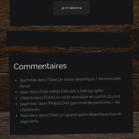
e
s
s
e
e
-
m
a
i
l
Commentaires
[Tuto] Un socle désertique / terre brulée
dans
Bachelet
facile
[Tuto vidéo] Débuter à l’aérographe
dans
Jean
[Tuto] Un socle scénique en carton plume
dans
Valérie
[Matos] Des gammes de peintures – les
dans
papineau
classiques
[Tuto] Un grand socle désertique tout en
dans
Namaary
pigments