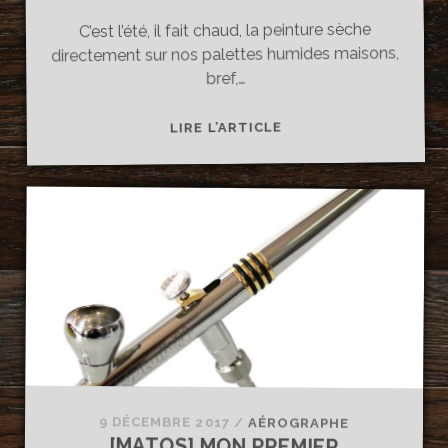
C’est l’été, il fait chaud, la peinture sèche
directement sur nos palettes humides maisons,
bref,…
[MATOS]
LIRE L’ARTICLE
UNE
PALETTE
HUMIDE
BIEN
UTILE
9 DÉCEMBRE 2017
/
AÉROGRAPHE
[MATOS] MON PREMIER
AÉROGRAPHE : COMMENT CHOISIR