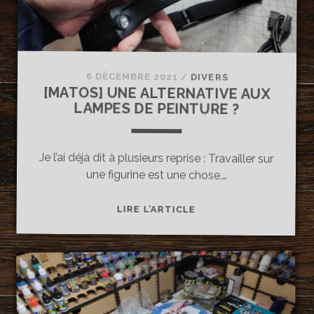
6 DÉCEMBRE 2021
/
DIVERS
[MATOS] UNE ALTERNATIVE AUX
LAMPES DE PEINTURE ?
Je l’ai déjà dit à plusieurs reprise : Travailler sur
une figurine est une chose,…
[MATOS]
LIRE L’ARTICLE
UNE
ALTERNATIVE
AUX
LAMPES
DE
PEINTURE