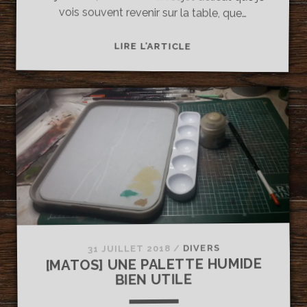
vois souvent revenir sur la table, que…
[MATOS]
LIRE L’ARTICLE
LE
BON
AÉRO
POUR
DÉBUTER
:
POURQUOI
ÉVITER
LES
AÉROS
À
30
DIVERS
/
31 JUILLET 2018
BALLES
[MATOS] UNE PALETTE HUMIDE
?
BIEN UTILE