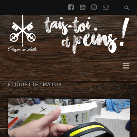
facebook
youtube
instagram
Formulai
de
contact
ÉTIQUETTE : MATOS