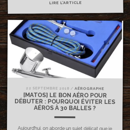
[MATOS]
LIRE L’ARTICLE
PARLONS
MATÉRIEL
PRATIQUE
!
22 SEPTEMBRE 2018
/
AÉROGRAPHE
[MATOS] LE BON AÉRO POUR
DÉBUTER : POURQUOI ÉVITER LES
AÉROS À 30 BALLES ?
Aujourd’hui, on aborde un sujet délicat que je