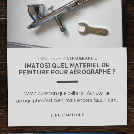
AU
CHROME
!
AÉROGRAPHE
/
7 MAI 2020
[MATOS] QUEL MATÉRIEL DE
PEINTURE POUR AÉROGRAPHE ?
Vaste question que celle là ! Acheter un
aérographe c’est bien, mais encore faut-il être…
[MATOS]
LIRE L’ARTICLE
QUEL
MATÉRIEL