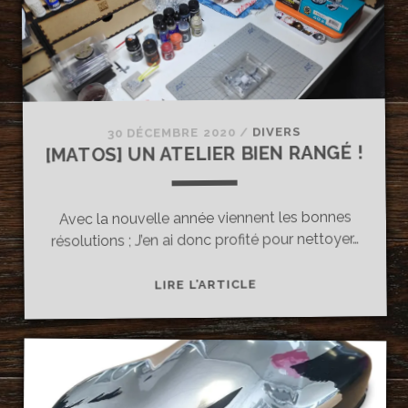
?
DIVERS
/
30 DÉCEMBRE 2020
[MATOS] UN ATELIER BIEN RANGÉ !
Avec la nouvelle année viennent les bonnes
résolutions ; J’en ai donc profité pour nettoyer…
[MATOS]
LIRE L’ARTICLE
UN
ATELIER
BIEN
RANGÉ
!