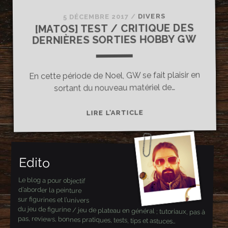
DIVERS
/
5 DÉCEMBRE 2017
[MATOS] TEST / CRITIQUE DES
DERNIÈRES SORTIES HOBBY GW
En cette période de Noel, GW se fait plaisir en
sortant du nouveau matériel de…
[MATOS]
LIRE L’ARTICLE
TEST
/
CRITIQUE
Edito
DES
DERNIÈRES
Le blog a pour objectif
SORTIES
d’aborder la peinture
HOBBY
sur figurines et l’univers
du jeu de figurine / jeu de plateau en général ; tutoriaux, pas à
GW
pas, reviews, bonnes pratiques, tests, tips et astuces…