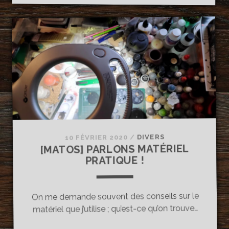
L’INTÉRÊT
DE
LA
CABINE
DE
PEINTURE
–
COMPARATIF
DIVERS
/
10 FÉVRIER 2020
[MATOS] PARLONS MATÉRIEL
PRATIQUE !
On me demande souvent des conseils sur le
matériel que j’utilise ; qu’est-ce qu’on trouve…