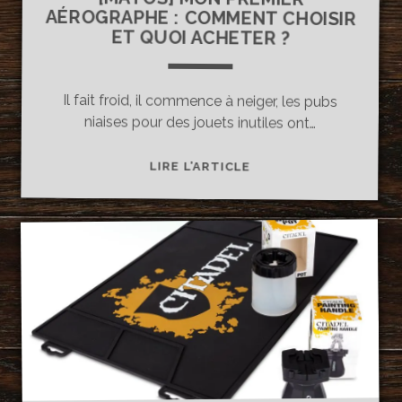
ET QUOI ACHETER ?
Il fait froid, il commence à neiger, les pubs
niaises pour des jouets inutiles ont…
[MATOS]
LIRE L’ARTICLE
MON
PREMIER
AÉROGRAPHE
:
COMMENT
CHOISIR
ET
QUOI
ACHETER
?