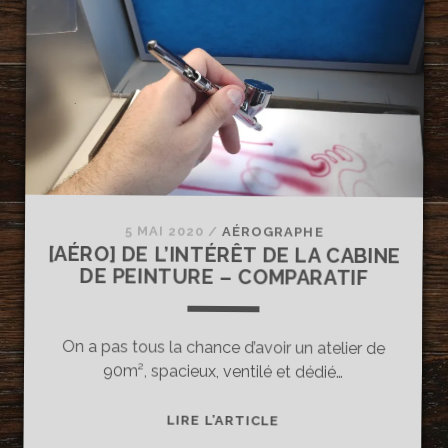
DE
PEINTURE
POUR
AÉROGRAPHE
?
5 MAI 2020
/
AÉROGRAPHE
[AÉRO] DE L’INTÉRÊT DE LA CABINE
DE PEINTURE – COMPARATIF
On a pas tous la chance d’avoir un atelier de
90m², spacieux, ventilé et dédié…
[AÉRO]
LIRE L’ARTICLE
DE