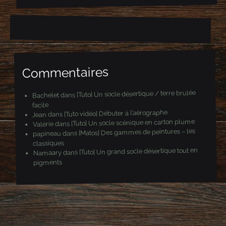
e
-
m
a
i
l
Commentaires
[Tuto] Un socle désertique / terre brulée
dans
Bachelet
facile
[Tuto vidéo] Débuter à l’aérographe
dans
Jean
[Tuto] Un socle scénique en carton plume
dans
Valérie
[Matos] Des gammes de peintures – les
dans
papineau
classiques
[Tuto] Un grand socle désertique tout en
dans
Namaary
pigments