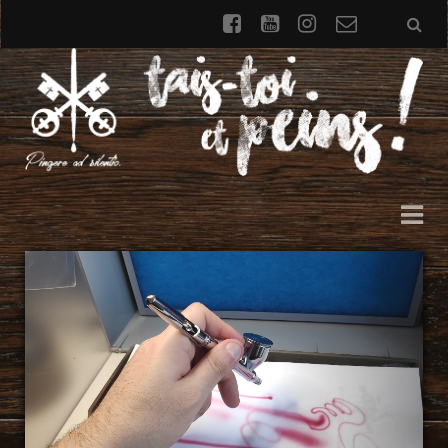
facebook
youtube
instagram
Formulai
de
contact