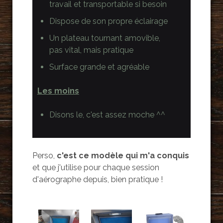
travail et transportable si besoin
Dispose de son propre éclairage
Un plateau tournant amovible,
pas vital, mais pratique
Surface grande et agréable
Les moins
Disons le, c'est assez moche ^^
Perso,
c'est ce modèle qui m'a conquis
et que j'utilise pour chaque session
d'aérographe depuis, bien pratique !