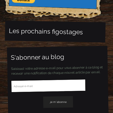
Les prochains figostages
S'abonner au blog
Saisissez votre adresse e-mail pour vous abonner à ce blog et
recevoir une notification de chaque nouvel article par email.
A
d
r
e
s
s
e