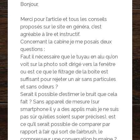
o
u
u
Bonjour,
u
v
v
v
r
r
r
e
e
e
d
d
Merci pour l’article et tous les conseils
d
a
a
a
n
n
proposés sur le site en généra, c’est
n
s
s
s
u
u
agréable à lire et instructif.
u
n
n
n
e
e
Concernant la cabine je me posais deux
e
n
n
n
o
o
questions :
o
u
u
u
v
v
Faut il nécessaire que le tuyau en alu qu’on
v
e
e
e
l
l
voit sur la photo soit dirigé vers la fenêtre
l
l
l
l
e
e
ou est ce que le filtrage de la boite est
e
f
f
f
e
e
suffisant pour rejeter un air sans particules
e
n
n
n
ê
ê
et sans odeurs ?
ê
t
t
t
r
r
Serait il possible d’estimer le bruit que cela
r
e
e
e
)
)
fait ? Sans appareil de mesure (sur
)
smartphone il y a des applis mais je ne suis
pas sûr qu’elles soient super précises), est
ce qu’il serait possible de comparer par
rapport à l’air qui sort de l’airbrush, le
compresseur, une conversation humaine ?