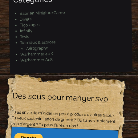
Batman Miniature Game
Divers
Figostages
Infinity
Tests
Tutoriaux & astuces
Aérographe
Warhammer 40K
Warhammer AoS
Des sous pour manger svp
Tu as envie de m'aider un peu à produire d'autres tutos ?
Tu veux soutenir l'effort de guerre ? Ou tu as simplement
trop d'argent ? Tu peux faire un don !