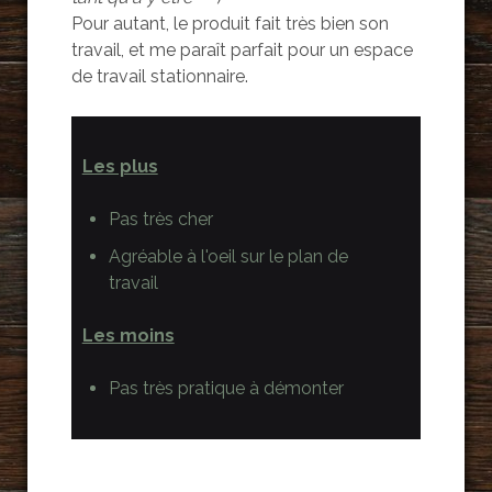
Pour autant, le produit fait très bien son
travail, et me paraît parfait pour un espace
de travail stationnaire.
Les plus
Pas très cher
Agréable à l'oeil sur le plan de
travail
Les moins
Pas très pratique à démonter