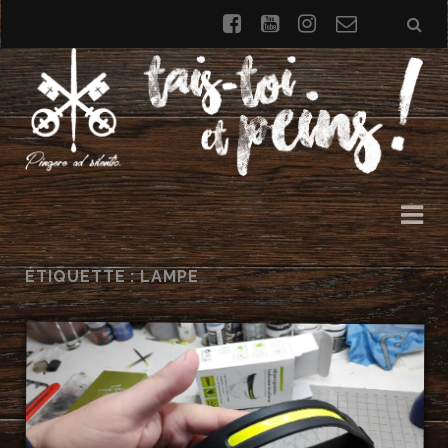
facebook
youtube
instagram
Formulai
de
contact
ÉTIQUETTE : LAMPE