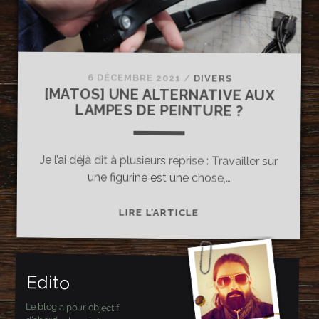
6 DÉCEMBRE 2021
/
DIVERS
[MATOS] UNE ALTERNATIVE AUX
LAMPES DE PEINTURE ?
Je l’ai déjà dit à plusieurs reprise : Travailler sur
une figurine est une chose,…
[MATOS]
LIRE L’ARTICLE
UNE
ALTERNATIVE
AUX
Edito
LAMPES
DE
Le blog a pour objectif
PEINTURE