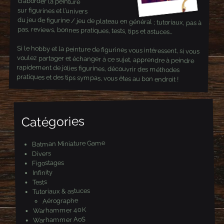
d’aborder la peinture
?
sur figurines et l’univers
du jeu de figurine / jeu de plateau en général ; tutoriaux, pas à
pas, reviews, bonnes pratiques, tests, tips et astuces…
Si le hobby et la peinture de figurines vous intéressent, si vous
voulez partager et échanger à ce sujet, apprendre à peindre
rapidement de jolies figurines, découvrir des méthodes
pratiques et des tips sympas, vous êtes au bon endroit !
Catégories
Batman Miniature Game
Divers
Figostages
Infinity
Tests
Tutoriaux & astuces
Aérographe
Warhammer 40K
Warhammer AoS