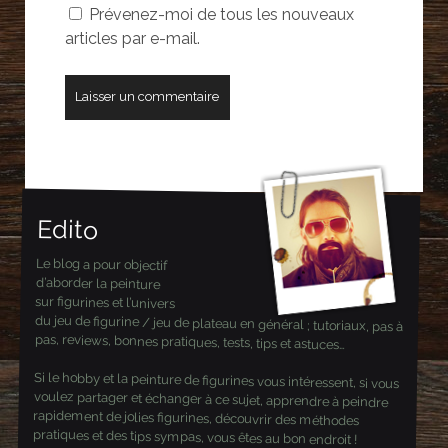
Prévenez-moi de tous les nouveaux
articles par e-mail.
Edito
Le blog a pour objectif
d’aborder la peinture
sur figurines et l’univers
du jeu de figurine / jeu de plateau en général ; tutoriaux, pas à
pas, reviews, bonnes pratiques, tests, tips et astuces…
Si le hobby et la peinture de figurines vous intéressent, si vous
voulez partager et échanger à ce sujet, apprendre à peindre
rapidement de jolies figurines, découvrir des méthodes
pratiques et des tips sympas, vous êtes au bon endroit !