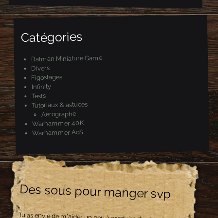
Catégories
Batman Miniature Game
Divers
Figostages
Infinity
Tests
Tutoriaux & astuces
Aérographe
Warhammer 40K
Warhammer AoS
Des sous pour manger svp
Tu as envie de m'aider un peu à produire d'autres tutos ?
Tu veux soutenir l'effort de guerre ? Ou tu as simplement