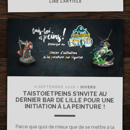
2ÈME
LIRE L’ARTICLE
ÉDITION
DES
ATELIERS
PEINTURE
AU
DERNIER
BAR
DE
LILLE
!
6 SEPTEMBRE 2018
/
DIVERS
TAISTOIETPEINS S’INVITE AU
DERNIER BAR DE LILLE POUR UNE
INITIATION À LA PEINTURE !
Parce que quoi de mieux que de se mettre à la