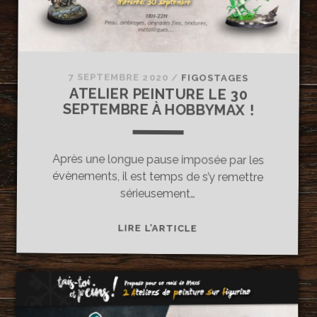
7 SEPTEMBRE 2020
/
FIGOSTAGES
ATELIER PEINTURE LE 30
SEPTEMBRE À HOBBYMAX !
Après une longue pause imposée par les
évènements, il est temps de s’y remettre
sérieusement…
ATELIER
LIRE L’ARTICLE
PEINTURE
LE
30
SEPTEMBRE
À