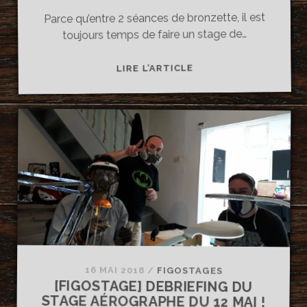
Parce qu’entre 2 séances de bronzette, il est
toujours temps de faire un stage de…
[FIGOSTAGE]
LIRE L’ARTICLE
LES
NOUVELLES
DATES
DE
STAGE
SONT
ARRIVÉES
!
16 MAI 2018
/
FIGOSTAGES
[FIGOSTAGE] DEBRIEFING DU
STAGE AÉROGRAPHE DU 12 MAI !