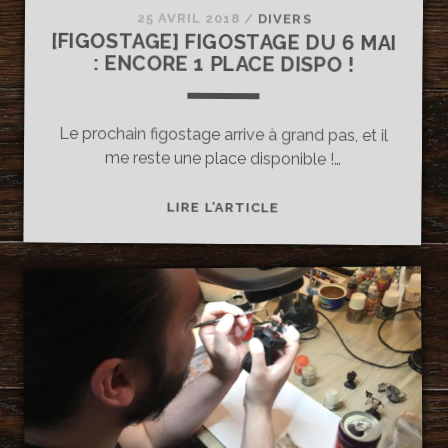
25 AVRIL 2018
/
DIVERS
[FIGOSTAGE] FIGOSTAGE DU 6 MAI
: ENCORE 1 PLACE DISPO !
Le prochain figostage arrive à grand pas, et il
me reste une place disponible !…
[FIGOSTAGE]
LIRE L’ARTICLE
FIGOSTAGE
DU
6
MAI
:
ENCORE
1
PLACE
DISPO
!