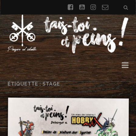
facebook
youtube
instagram
Formulai
de
contact
ÉTIQUETTE : STAGE