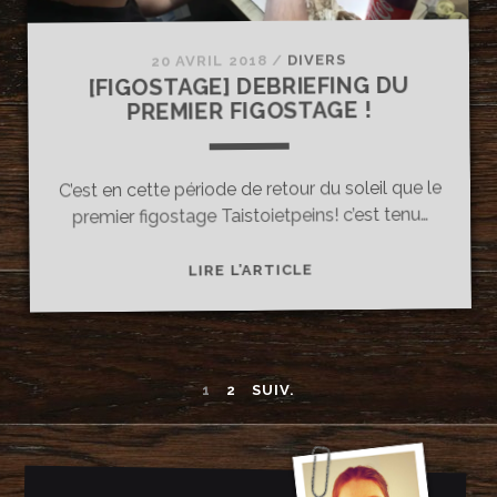
DIVERS
/
20 AVRIL 2018
[FIGOSTAGE] DEBRIEFING DU
PREMIER FIGOSTAGE !
C’est en cette période de retour du soleil que le
premier figostage Taistoietpeins! c’est tenu…
[FIGOSTAGE]
LIRE L’ARTICLE
DEBRIEFING
DU
PREMIER
FIGOSTAGE
NAVIGATION
1
2
SUIV.
!
DES
ARTICLES