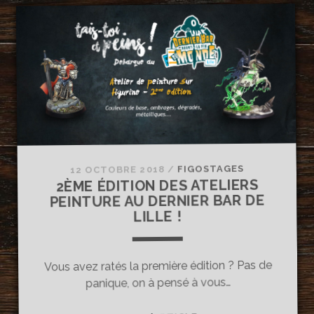
25
NOVEMBRE
ET
LE
16
DÉCEMBRE
FIGOSTAGES
/
12 OCTOBRE 2018
2ÈME ÉDITION DES ATELIERS
PEINTURE AU DERNIER BAR DE
LILLE !
Vous avez ratés la première édition ? Pas de
panique, on à pensé à vous…