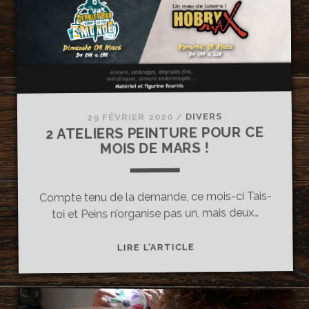
HOBBYMAX
!
DIVERS
/
29 FÉVRIER 2020
2 ATELIERS PEINTURE POUR CE
MOIS DE MARS !
Compte tenu de la demande, ce mois-ci Tais-
toi et Peins n’organise pas un, mais deux…
2
LIRE L’ARTICLE
ATELIERS
PEINTURE
POUR