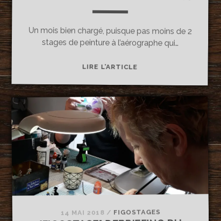
Un mois bien chargé, puisque pas moins de 2
stages de peinture à l’aérographe qui…
[FIGOSTAGE]
LIRE L’ARTICLE
DEBRIEFING
DU
STAGE
AÉROGRAPHE
DU
12
MAI
!
FIGOSTAGES
/
14 MAI 2018