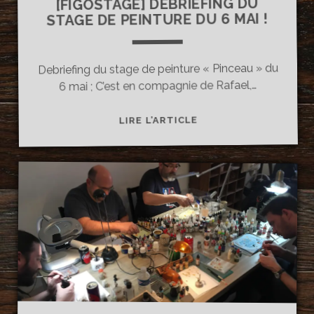
[FIGOSTAGE] DEBRIEFING DU
STAGE DE PEINTURE DU 6 MAI !
Debriefing du stage de peinture « Pinceau » du
6 mai ; C’est en compagnie de Rafael,…
[FIGOSTAGE]
LIRE L’ARTICLE
DEBRIEFING
DU
STAGE
DE
PEINTURE
DU
6
MAI
!