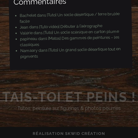
Commentaires
[Tuto] Un socle désertique / terre brulée
dans
Bachelet
facile
[Tuto vidéo] Débuter à l’aérographe
dans
Jean
[Tuto] Un socle scénique en carton plume
dans
Valérie
[Matos] Des gammes de peintures – les
dans
papineau
classiques
[Tuto] Un grand socle désertique tout en
dans
Namaary
pigments
TAIS-TOI ET PEINS !
Tutos, peinture sur figurines & photos pourries
RÉALISATION
SKWID CRÉATION