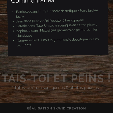
Commentaires
[Tuto] Un socle désertique / terre brulée
dans
Bachelet
facile
[Tuto vidéo] Débuter à l’aérographe
dans
Jean
[Tuto] Un socle scénique en carton plume
dans
Valérie
[Matos] Des gammes de peintures – les
dans
papineau
classiques
[Tuto] Un grand socle désertique tout en
dans
Namaary
pigments
TAIS-TOI ET PEINS !
Tutos, peinture sur figurines & photos pourries
RÉALISATION
SKWID CRÉATION