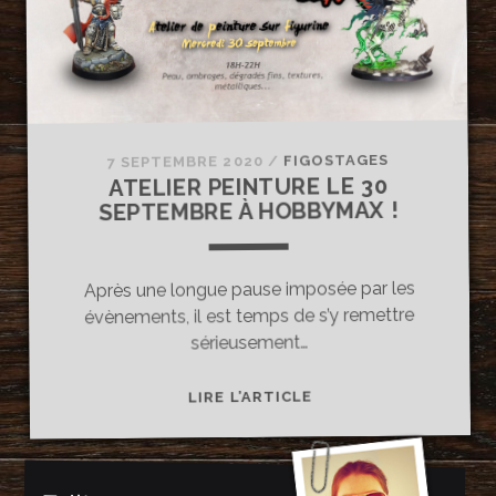
JUILLET
!
FIGOSTAGES
/
7 SEPTEMBRE 2020
ATELIER PEINTURE LE 30
SEPTEMBRE À HOBBYMAX !
Après une longue pause imposée par les
évènements, il est temps de s’y remettre
sérieusement…
ATELIER
LIRE L’ARTICLE
PEINTURE
LE
30