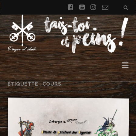
facebook
youtube
instagram
Formulai
de
contact
ÉTIQUETTE : COURS