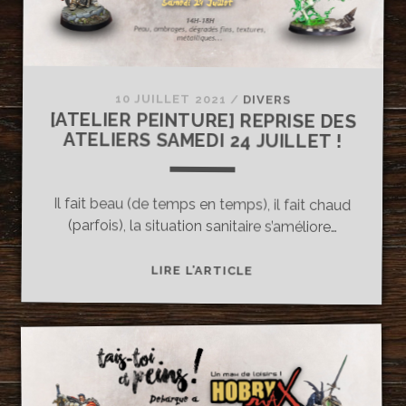
10 JUILLET 2021
/
DIVERS
[ATELIER PEINTURE] REPRISE DES
ATELIERS SAMEDI 24 JUILLET !
Il fait beau (de temps en temps), il fait chaud
(parfois), la situation sanitaire s’améliore…
[ATELIER
LIRE L’ARTICLE
PEINTURE]
REPRISE
DES
ATELIERS
SAMEDI
24