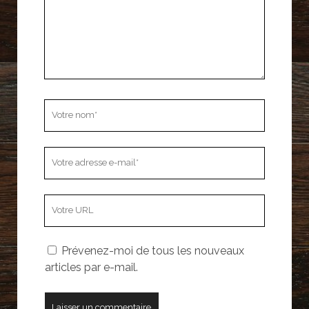
Votre
nom
Votre
adresse
e-
L’adresse
mail
URL
de
Prévenez-moi de tous les nouveaux
votre
articles par e-mail.
site