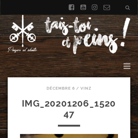
facebook
youtube
instagram
Formulai
de
contact
DÉCEMBRE 6 /
VINZ
IMG_20201206_1520
47