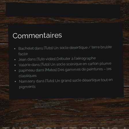
-
m
a
i
l
Commentaires
[Tuto] Un socle désertique / terre brulée
dans
Bachelet
facile
[Tuto vidéo] Débuter à l’aérographe
dans
Jean
[Tuto] Un socle scénique en carton plume
dans
Valérie
[Matos] Des gammes de peintures – les
dans
papineau
classiques
[Tuto] Un grand socle désertique tout en
dans
Namaary
pigments