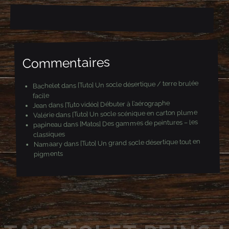
-
m
a
i
l
Commentaires
[Tuto] Un socle désertique / terre brulée
dans
Bachelet
facile
[Tuto vidéo] Débuter à l’aérographe
dans
Jean
[Tuto] Un socle scénique en carton plume
dans
Valérie
[Matos] Des gammes de peintures – les
dans
papineau
classiques
[Tuto] Un grand socle désertique tout en
dans
Namaary
pigments