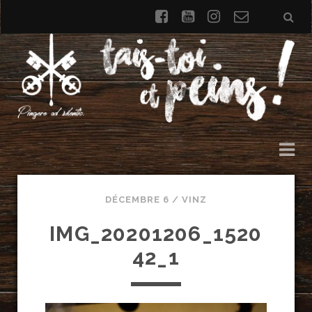
facebook
youtube
instagram
Formulai
de
contact
DÉCEMBRE 6 /
VINZ
IMG_20201206_1520
42_1