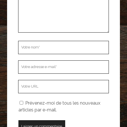
Votre
nom
Votre
adresse
e-
L’adresse
mail
URL
de
Prévenez-moi de tous les nouveaux
votre
articles par e-mail.
site