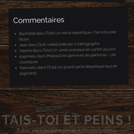
i
l
Commentaires
[Tuto] Un socle désertique / terre brulée
dans
Bachelet
facile
[Tuto vidéo] Débuter à l’aérographe
dans
Jean
[Tuto] Un socle scénique en carton plume
dans
Valérie
[Matos] Des gammes de peintures – les
dans
papineau
classiques
[Tuto] Un grand socle désertique tout en
dans
Namaary
pigments
TAIS-TOI ET PEINS !
Tutos, peinture sur figurines & photos pourries