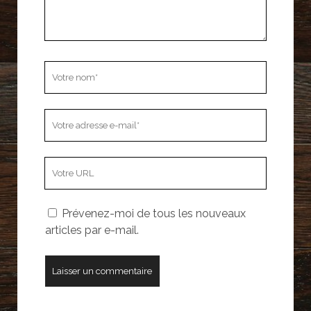
Votre
nom
Votre
adresse
e-
L’adresse
mail
URL
de
Prévenez-moi de tous les nouveaux
votre
articles par e-mail.
site