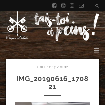
facebook
youtube
instagram
Formulai
de
contact
JUILLET 17 /
VINZ
IMG_20190616_1708
21