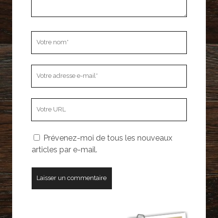
Votre
nom
Votre
adresse
e-
L’adresse
mail
URL
de
Prévenez-moi de tous les nouveaux
votre
articles par e-mail.
site