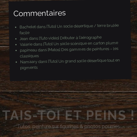
l
Commentaires
[Tuto] Un socle désertique / terre brulée
dans
Bachelet
facile
[Tuto vidéo] Débuter à l’aérographe
dans
Jean
[Tuto] Un socle scénique en carton plume
dans
Valérie
[Matos] Des gammes de peintures – les
dans
papineau
classiques
[Tuto] Un grand socle désertique tout en
dans
Namaary
pigments
TAIS-TOI ET PEINS !
Tutos, peinture sur figurines & photos pourries