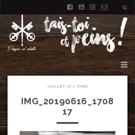
facebook
youtube
instagram
Formulai
de
contact
JUILLET 17 /
VINZ
IMG_20190616_1708
17