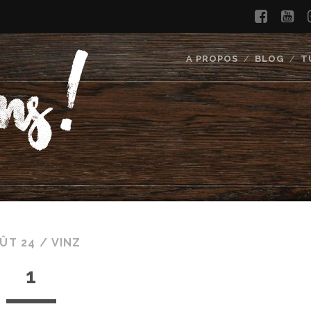
faceb
yo
A PROPOS
BLOG
T
ÛT 24 /
VINZ
1