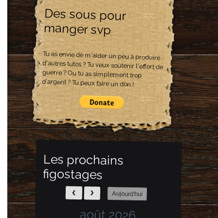
Des sous pour
manger svp
Tu as envie de m'aider un peu à produire
d'autres tutos ? Tu veux soutenir l'effort de
guerre ? Ou tu as simplement trop
d'argent ? Tu peux faire un don !
Les prochains
figostages
Aujourd'hui
août 2026