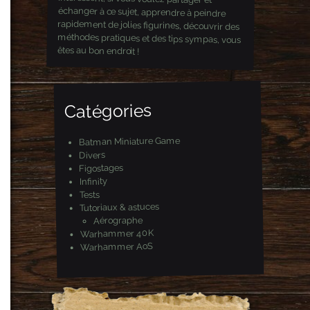
êtes au bon endroit !
Catégories
Batman Miniature Game
Divers
Figostages
Infinity
Tests
Tutoriaux & astuces
Aérographe
Warhammer 40K
Warhammer AoS