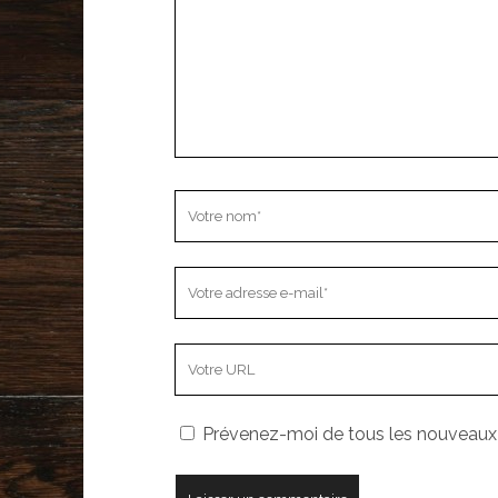
Votre
nom
Votre
adresse
e-
L’adresse
mail
URL
de
Prévenez-moi de tous les nouveaux a
votre
site