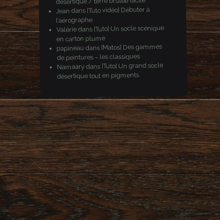
désertique / terre brulée facile
[Tuto vidéo] Débuter à
dans
Jean
l’aérographe
[Tuto] Un socle scénique
dans
Valérie
en carton plume
[Matos] Des gammes
dans
papineau
de peintures – les classiques
[Tuto] Un grand socle
dans
Namaary
désertique tout en pigments