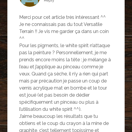
Reply
o
r
+
k
(
(
(
o
o
o
u
u
Merci pour cet article très intéressant ^^
u
v
v
v
r
r
Je ne connaissais pas du tout Versatile
r
e
e
e
d
d
Terrain !! Je vis me garder ça dans un coin
d
a
a
a
n
n
^^
n
s
s
s
u
u
Pour les pigments, le white spirit n’attaque
u
n
n
n
e
e
pas la peinture ? Personnellement, je me
e
n
n
n
o
o
prends encore moins la tête : je mélange à
o
u
u
u
v
v
l’eau et j’applique au pinceau comme je
v
e
e
e
l
l
veux. Quand ça sèche, il n’y a rien qui part
l
l
l
l
e
e
mais par précaution je passe un coup de
e
f
f
f
e
e
vernis acrylique mat en bombe et le tour
e
n
n
n
ê
ê
est joué (et pas besoin de dédier
ê
t
t
t
r
r
spécifiquement un pinceau ou plus à
r
e
e
e
)
)
l’utilisation du white spirit ^^).
)
J’aime beaucoup les résultats que tu
obtiens et le coup du crayon à la mine de
graphite, c’est tellement topissime et