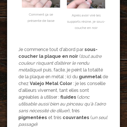
Comment ça se
Après avoir viré les
présente de base
supports résine, je sous-
couche en noir
Je commence tout d'abord par
sous-
coucher la plaque en noir
(
tout autre
couleur risquant d’altérer le rendu
métallique
) puis, facile, je peint la totalité
de la plaque en métal ; ici du
gunmetal
de
chez
Valejo Metal Color
: je les conseille
d'ailleurs vivement, tant elles sont
agréables à utiliser :
fluides
(
donc
utilisable aussi bien au pinceau qu'à l'aéro
sans nécessité de diluer
), très
pigmentées
et très
couvrantes
(
un seul
passage
)