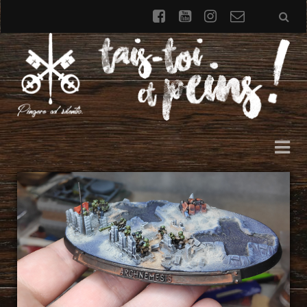
facebook
youtube
instagram
Formulai
de
contact