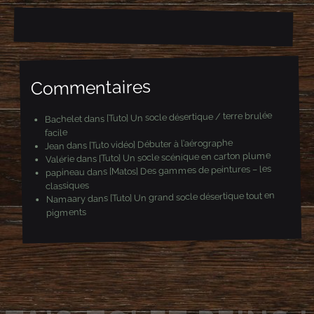
-
m
a
i
l
Commentaires
[Tuto] Un socle désertique / terre brulée
dans
Bachelet
facile
[Tuto vidéo] Débuter à l’aérographe
dans
Jean
[Tuto] Un socle scénique en carton plume
dans
Valérie
[Matos] Des gammes de peintures – les
dans
papineau
classiques
[Tuto] Un grand socle désertique tout en
dans
Namaary
pigments