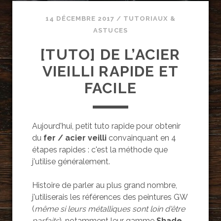
14 DÉCEMBRE 2017
/
TUTORIAUX &
ASTUCES
[TUTO] DE L’ACIER
VIEILLI RAPIDE ET
FACILE
Aujourd'hui, petit tuto rapide pour obtenir
du
fer / acier veilli
convainquant en 4
étapes rapides : c'est la méthode que
j'utilise généralement.
Histoire de parler au plus grand nombre,
j'utiliserais les références des peintures GW
(
même si leurs métalliques sont loin d'être
parfaits
), notamment leur gamme
Shade
,