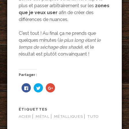
plus et passer arbitrairement sur les
zones
que je veux user
afin de créer des
différences de nuances.
C'est tout ! Au final ça ne prends que
quelques minutes (
le plus long étant le
temps de séchage des shade
), et le
résultat est plutôt convainquant !
Partager :
C
C
C
l
l
l
i
i
i
q
q
q
u
u
u
e
e
e
z
z
z
ÉTIQUETTES
p
p
p
o
o
o
ACIER
MÉTAL
MÉTALLIQUES
TUTO
u
u
u
r
r
r
p
p
p
a
a
a