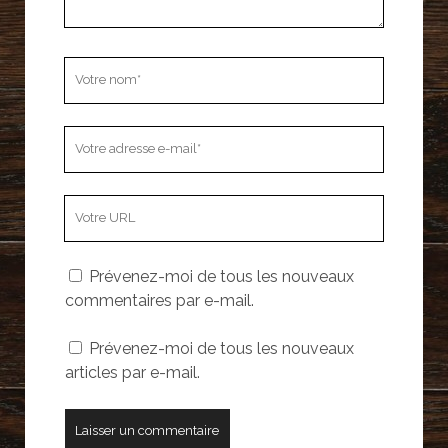
e
f
f
f
e
e
e
n
n
n
ê
ê
ê
t
t
t
r
r
Votre
r
e
e
e
)
)
nom
)
Votre
adresse
e-
L’adresse
mail
URL
de
Prévenez-moi de tous les nouveaux
votre
commentaires par e-mail.
site
Prévenez-moi de tous les nouveaux
articles par e-mail.