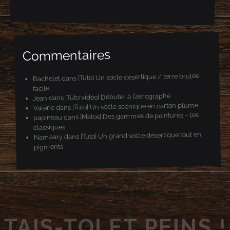
m
a
i
l
Commentaires
[Tuto] Un socle désertique / terre brulée
dans
Bachelet
facile
[Tuto vidéo] Débuter à l’aérographe
dans
Jean
[Tuto] Un socle scénique en carton plume
dans
Valérie
[Matos] Des gammes de peintures – les
dans
papineau
classiques
[Tuto] Un grand socle désertique tout en
dans
Namaary
pigments
TAIS-TOI ET PEINS !