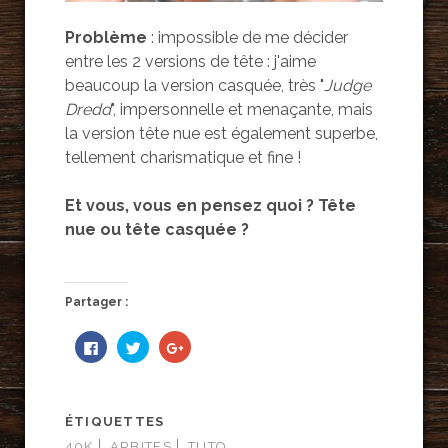
Problème
: impossible de me décider
entre les 2 versions de tête : j'aime
beaucoup la version casquée, très "
Judge
Dredd
", impersonnelle et menaçante, mais
la version tête nue est également superbe,
tellement charismatique et fine !
Et vous, vous en pensez quoi ? Tête
nue ou tête casquée ?
Partager :
C
C
C
l
l
l
i
i
i
q
q
q
u
u
u
e
e
e
z
z
z
ÉTIQUETTES
p
p
p
o
o
o
40K
ARBITES
TUTO