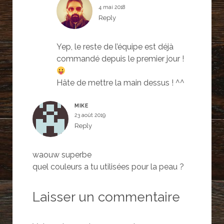
e
l
l
4 mai 2018
l
l
l
l
e
e
Reply
e
f
f
f
e
e
e
n
n
n
ê
ê
Yep, le reste de l’équipe est déjà
ê
t
t
t
r
r
commandé depuis le premier jour !
r
e
e
e
)
)
)
Hâte de mettre la main dessus ! ^^
MIKE
23 août 2019
Reply
waouw superbe
quel couleurs a tu utilisées pour la peau ?
Laisser un commentaire