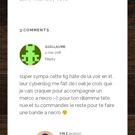
u
u
u
r
r
r
p
p
p
a
a
a
r
r
r
t
t
t
a
a
a
g
g
g
e
e
e
3 COMMENTS
r
r
r
s
s
s
u
u
u
r
r
r
GUILLAUME
F
T
G
a
w
o
4 mai 2018
c
i
o
e
t
g
Reply
b
t
l
o
e
e
o
r
+
k
(
(
super sympa cette fig hâte de la voir en irl ,
(
o
o
o
u
u
leur cyberdog me fait de l oeil je crois que
u
v
v
v
r
r
je vais craquer pour accompagner un
r
e
e
e
d
d
merco a necro ;-); pour ton dilemme tête
d
a
a
a
n
n
nue et tu commandes le reste pour te faire
n
s
s
s
u
u
une bande a necro
u
n
n
n
e
e
e
n
n
n
o
o
o
u
u
u
v
v
VINZ
v
e
e