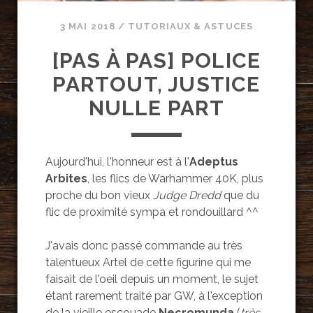
3 MAI 2018
/
TUTORIAUX & ASTUCES
[PAS À PAS] POLICE
PARTOUT, JUSTICE
NULLE PART
Aujourd'hui, l'honneur est à l'
Adeptus
Arbites
, les flics de Warhammer 40K, plus
proche du bon vieux
Judge Dredd
que du
flic de proximité sympa et rondouillard ^^
J'avais donc passé commande au très
talentueux Artel de cette figurine qui me
faisait de l'oeil depuis un moment, le sujet
étant rarement traité par GW, à l'exception
de la vieille escouade
Necromunda
(
très