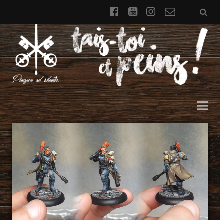
facebook
youtube
instagram
Formulai
de
contact