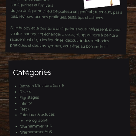
sur figurines et l’univers
du jeu de figurine / jeu de plateau en général ; tutoriaux, pas à
pas, reviews, bonnes pratiques, tests, tips et astuces…
Si le hobby et la peinture de figurines vous intéressent, si vous
voulez partager et échanger à ce sujet, apprendre à peindre
rapidement de jolies figurines, découvrir des méthodes
pratiques et des tips sympas, vous êtes au bon endroit !
Catégories
Batman Miniature Game
Divers
Figostages
Infinity
Tests
Tutoriaux & astuces
Aérographe
Warhammer 40K
Warhammer AoS