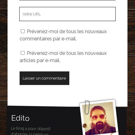
e-
L’adresse
mail
URL
de
Prévenez-moi de tous les nouveaux
votre
commentaires par e-mail.
site
Prévenez-moi de tous les nouveaux
articles par e-mail.
Edito
Le blog a pour objectif
d’aborder la peinture