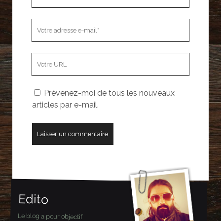
nom
Votre
adresse
e-
L’adresse
mail
URL
de
Prévenez-moi de tous les nouveaux
votre
articles par e-mail.
site
Edito
Le blog a pour objectif