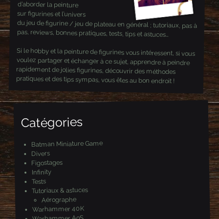
d’aborder la peinture
sur figurines et l’univers
du jeu de figurine / jeu de plateau en général ; tutoriaux, pas à
pas, reviews, bonnes pratiques, tests, tips et astuces…
Si le hobby et la peinture de figurines vous intéressent, si vous
voulez partager et échanger à ce sujet, apprendre à peindre
rapidement de jolies figurines, découvrir des méthodes
pratiques et des tips sympas, vous êtes au bon endroit !
Catégories
Batman Miniature Game
Divers
Figostages
Infinity
Tests
Tutoriaux & astuces
Aérographe
Warhammer 40K
Warhammer AoS