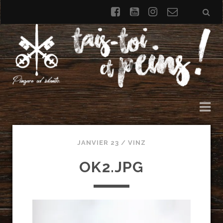
facebook
youtube
instagram
Formulai
de
contact
JANVIER 23 /
VINZ
OK2.JPG