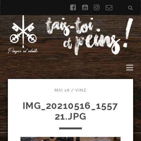
facebook
youtube
instagram
Formulai
de
contact
MAI 16 /
VINZ
IMG_20210516_1557
21.JPG