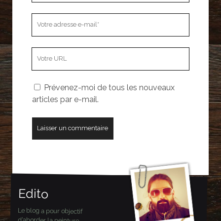
Votre
adresse
e-
L’adresse
mail
URL
de
Prévenez-moi de tous les nouveaux
votre
articles par e-mail.
site
Edito
Le blog a pour objectif
d’aborder la peinture