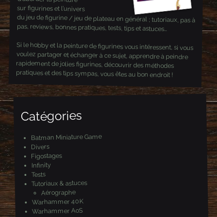
sur figurines et l’univers
du jeu de figurine / jeu de plateau en général ; tutoriaux, pas à
pas, reviews, bonnes pratiques, tests, tips et astuces…
Si le hobby et la peinture de figurines vous intéressent, si vous
voulez partager et échanger à ce sujet, apprendre à peindre
rapidement de jolies figurines, découvrir des méthodes
pratiques et des tips sympas, vous êtes au bon endroit !
Catégories
Batman Miniature Game
Divers
Figostages
Infinity
Tests
Tutoriaux & astuces
Aérographe
Warhammer 40K
Warhammer AoS