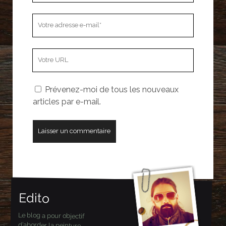
Votre
adresse
e-
L’adresse
mail
URL
de
Prévenez-moi de tous les nouveaux
votre
articles par e-mail.
site
Edito
Le blog a pour objectif
d’aborder la peinture