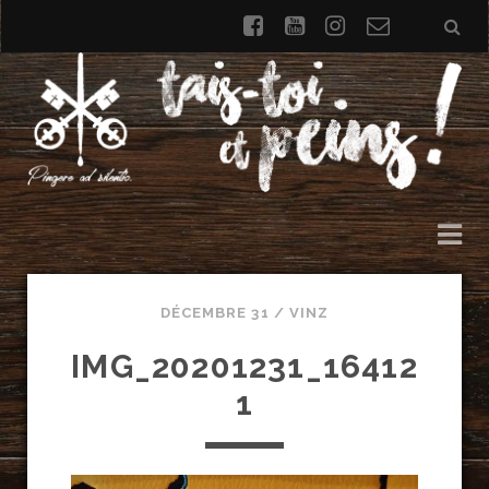
facebook
youtube
instagram
Formulai
de
contact
DÉCEMBRE 31 /
VINZ
IMG_20201231_16412
1