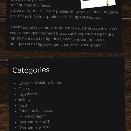
sur figurines et l’univers
du jeu de figurine / jeu de plateau en général ; tutoriaux, pas à
pas, reviews, bonnes pratiques, tests, tips et astuces…
Si le hobby et la peinture de figurines vous intéressent, si vous
voulez partager et échanger à ce sujet, apprendre à peindre
rapidement de jolies figurines, découvrir des méthodes
pratiques et des tips sympas, vous êtes au bon endroit !
Catégories
Batman Miniature Game
Divers
Figostages
Infinity
Tests
Tutoriaux & astuces
Aérographe
Warhammer 40K
Warhammer AoS