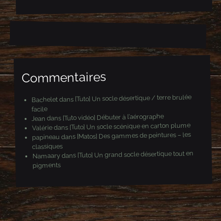
e
e
-
m
a
i
l
Commentaires
[Tuto] Un socle désertique / terre brulée
dans
Bachelet
facile
[Tuto vidéo] Débuter à l’aérographe
dans
Jean
[Tuto] Un socle scénique en carton plume
dans
Valérie
[Matos] Des gammes de peintures – les
dans
papineau
classiques
[Tuto] Un grand socle désertique tout en
dans
Namaary
pigments