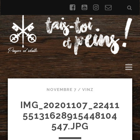
facebook
youtube
instagram
Formulai
de
contact
NOVEMBRE 7 /
VINZ
IMG_20201107_22411
55131628915448104
547.JPG