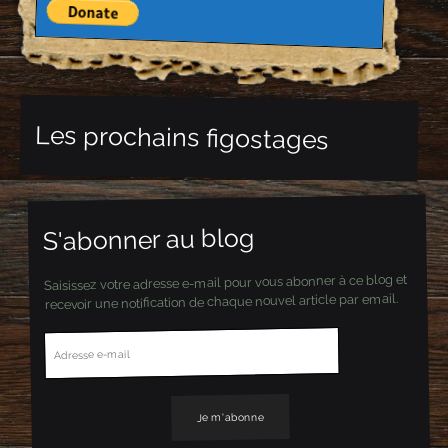
Les prochains figostages
S'abonner au blog
Saisissez votre adresse e-mail pour vous abonner à ce blog et
recevoir une notification de chaque nouvel article par email.
A
d
r
e
s
s