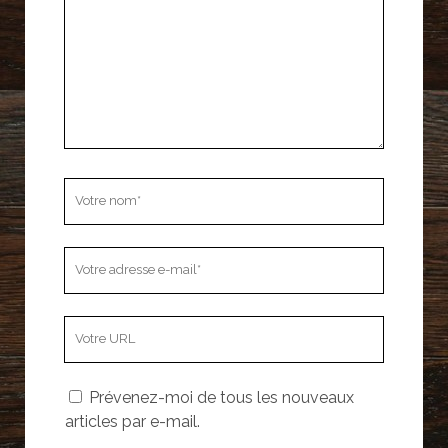
Votre
nom
Votre
adresse
e-
L’adresse
mail
URL
de
Prévenez-moi de tous les nouveaux
votre
articles par e-mail.
site