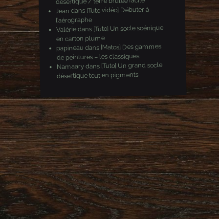
désertique / terre brulée facile
[Tuto vidéo] Débuter à
dans
Jean
l’aérographe
[Tuto] Un socle scénique
dans
Valérie
en carton plume
[Matos] Des gammes
dans
papineau
de peintures – les classiques
[Tuto] Un grand socle
dans
Namaary
désertique tout en pigments