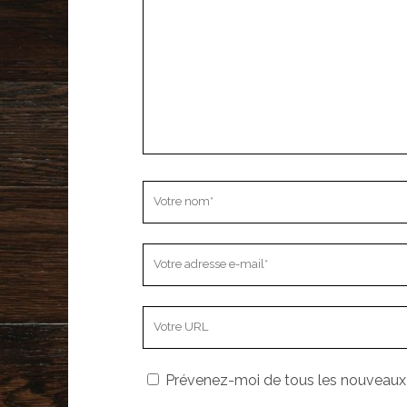
Votre
nom
Votre
adresse
e-
L’adresse
mail
URL
de
Prévenez-moi de tous les nouveaux a
votre
site