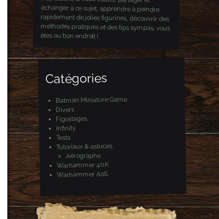
êtes au bon endroit !
Catégories
Batman Miniature Game
Divers
Figostages
Infinity
Tests
Tutoriaux & astuces
Aérographe
Warhammer 40K
Warhammer AoS