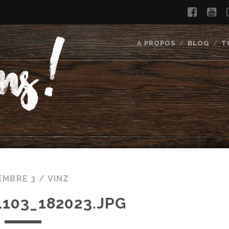
faceb
yo
A PROPOS
BLOG
T
EMBRE 3 /
VINZ
1103_182023.JPG