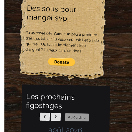
Des sous pour
manger svp
Tu as envie de m'aider un peu à produire
d'autres tutos ? Tu veux soutenir l'effort de
guerre ? Ou tu as simplement trop
d'argent ? Tu peux faire un don !
Les prochains
figostages
Aujourd'hui
août 2026