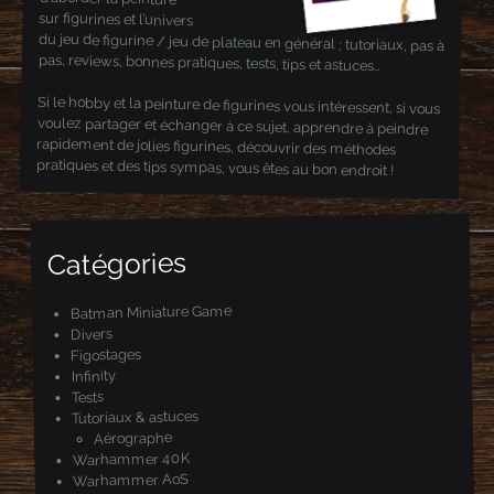
sur figurines et l’univers
du jeu de figurine / jeu de plateau en général ; tutoriaux, pas à
pas, reviews, bonnes pratiques, tests, tips et astuces…
Si le hobby et la peinture de figurines vous intéressent, si vous
voulez partager et échanger à ce sujet, apprendre à peindre
rapidement de jolies figurines, découvrir des méthodes
pratiques et des tips sympas, vous êtes au bon endroit !
Catégories
Batman Miniature Game
Divers
Figostages
Infinity
Tests
Tutoriaux & astuces
Aérographe
Warhammer 40K
Warhammer AoS