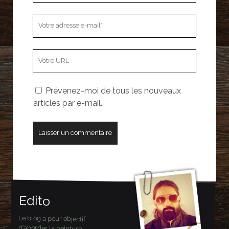
Votre
adresse
e-
L’adresse
mail
URL
de
Prévenez-moi de tous les nouveaux
votre
articles par e-mail.
site
Edito
Le blog a pour objectif
d’aborder la peinture