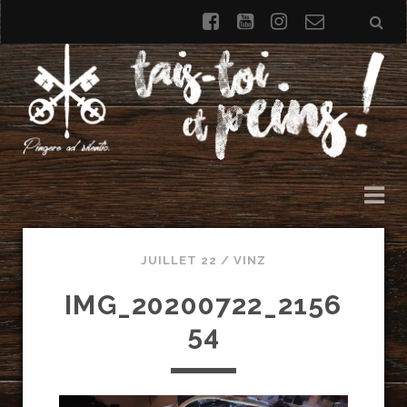
facebook
youtube
instagram
Formulai
de
contact
JUILLET 22 /
VINZ
IMG_20200722_2156
54