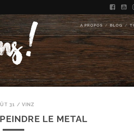
faceb
yo
A PROPOS
BLOG
T
ÛT 31 /
VINZ
 PEINDRE LE METAL