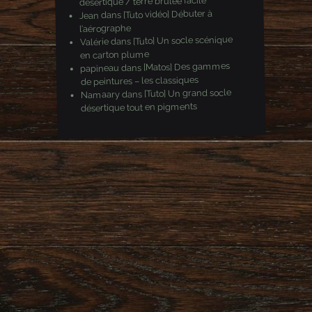
désertique / terre brulée facile
[Tuto vidéo] Débuter à
dans
Jean
l’aérographe
[Tuto] Un socle scénique
dans
Valérie
en carton plume
[Matos] Des gammes
dans
papineau
de peintures – les classiques
[Tuto] Un grand socle
dans
Namaary
désertique tout en pigments