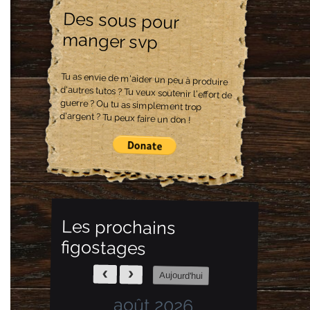
Des sous pour
manger svp
Tu as envie de m'aider un peu à produire
d'autres tutos ? Tu veux soutenir l'effort de
guerre ? Ou tu as simplement trop
d'argent ? Tu peux faire un don !
Les prochains
figostages
Aujourd'hui
août 2026