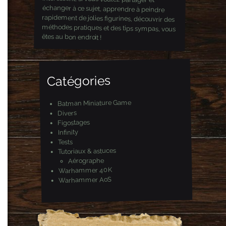
êtes au bon endroit !
Catégories
Batman Miniature Game
Divers
Figostages
Infinity
Tests
Tutoriaux & astuces
Aérographe
Warhammer 40K
Warhammer AoS