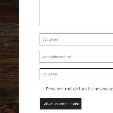
Votre
nom
Votre
adresse
e-
L’adresse
mail
URL
de
Prévenez-moi de tous les nouveaux a
votre
site