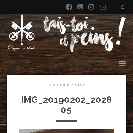
facebook
youtube
instagram
Formulai
de
contact
FÉVRIER 2 /
VINZ
IMG_20190202_2028
05