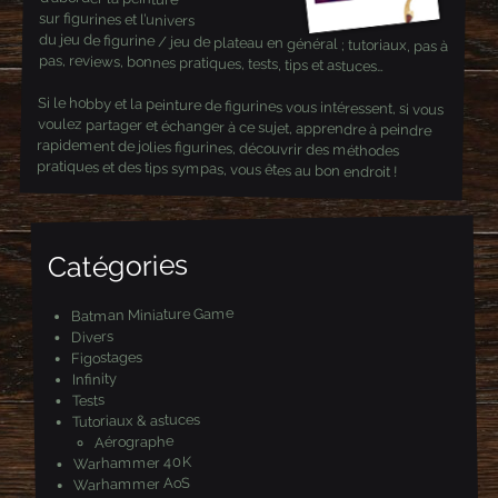
sur figurines et l’univers
du jeu de figurine / jeu de plateau en général ; tutoriaux, pas à
pas, reviews, bonnes pratiques, tests, tips et astuces…
Si le hobby et la peinture de figurines vous intéressent, si vous
voulez partager et échanger à ce sujet, apprendre à peindre
rapidement de jolies figurines, découvrir des méthodes
pratiques et des tips sympas, vous êtes au bon endroit !
Catégories
Batman Miniature Game
Divers
Figostages
Infinity
Tests
Tutoriaux & astuces
Aérographe
Warhammer 40K
Warhammer AoS