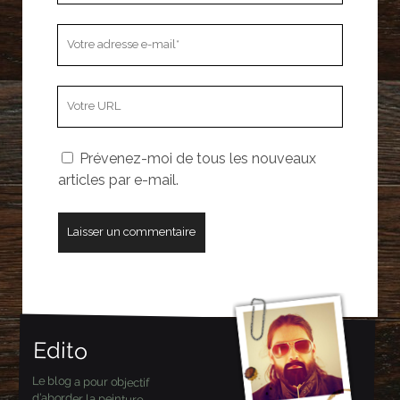
Votre
adresse
e-
L’adresse
mail
URL
de
Prévenez-moi de tous les nouveaux
votre
articles par e-mail.
site
Edito
Le blog a pour objectif
d’aborder la peinture