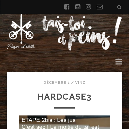
facebook
youtube
instagram
Formulai
de
contact
DÉCEMBRE 1 /
VINZ
HARDCASE3