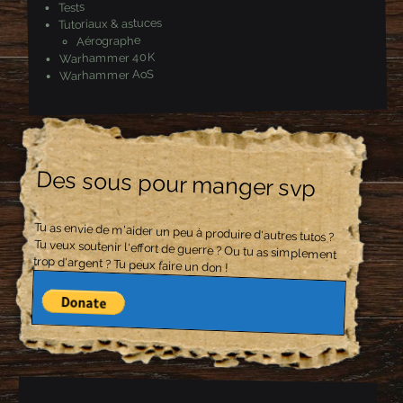
Tests
Tutoriaux & astuces
Aérographe
Warhammer 40K
Warhammer AoS
Des sous pour manger svp
Tu as envie de m'aider un peu à produire d'autres tutos ?
Tu veux soutenir l'effort de guerre ? Ou tu as simplement
trop d'argent ? Tu peux faire un don !