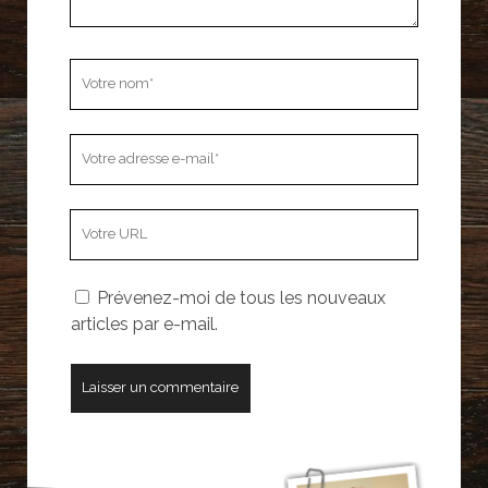
Votre
nom
Votre
adresse
e-
L’adresse
mail
URL
de
Prévenez-moi de tous les nouveaux
votre
articles par e-mail.
site