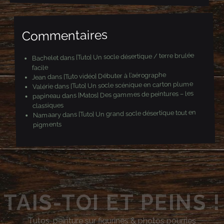
i
l
Commentaires
[Tuto] Un socle désertique / terre brulée
dans
Bachelet
facile
[Tuto vidéo] Débuter à l’aérographe
dans
Jean
[Tuto] Un socle scénique en carton plume
dans
Valérie
[Matos] Des gammes de peintures – les
dans
papineau
classiques
[Tuto] Un grand socle désertique tout en
dans
Namaary
pigments
TAIS-TOI ET PEINS !
Tutos, peinture sur figurines & photos pourries