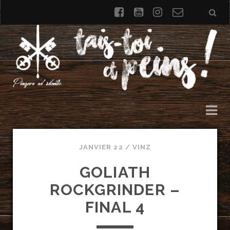
facebook
youtube
instagram
Formulai
de
contact
JANVIER 22 /
VINZ
GOLIATH
ROCKGRINDER –
FINAL 4