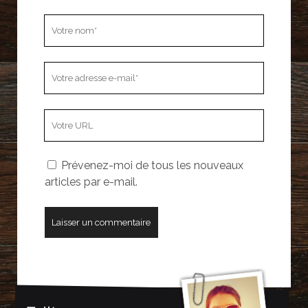
Votre
nom
Votre
adresse
e-
L’adresse
mail
URL
de
Prévenez-moi de tous les nouveaux
votre
articles par e-mail.
site