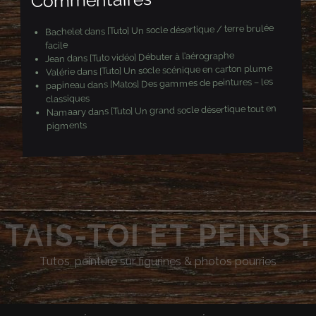
[Tuto] Un socle désertique / terre brulée
dans
Bachelet
facile
[Tuto vidéo] Débuter à l’aérographe
dans
Jean
[Tuto] Un socle scénique en carton plume
dans
Valérie
[Matos] Des gammes de peintures – les
dans
papineau
classiques
[Tuto] Un grand socle désertique tout en
dans
Namaary
pigments
TAIS-TOI ET PEINS !
Tutos, peinture sur figurines & photos pourries