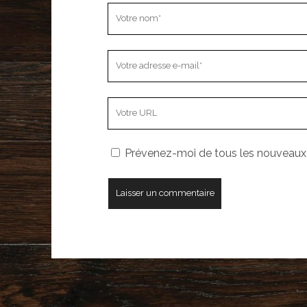
Votre
nom
Votre
adresse
e-
L’adresse
mail
URL
de
Prévenez-moi de tous les nouveaux a
votre
site