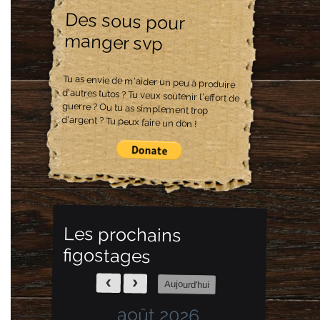
Des sous pour
manger svp
Tu as envie de m'aider un peu à produire
d'autres tutos ? Tu veux soutenir l'effort de
guerre ? Ou tu as simplement trop
d'argent ? Tu peux faire un don !
Les prochains
figostages
Aujourd'hui
août 2026