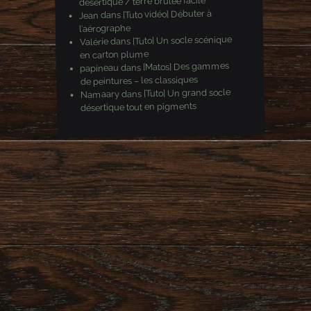
désertique / terre brulée facile
[Tuto vidéo] Débuter à
dans
Jean
l’aérographe
[Tuto] Un socle scénique
dans
Valérie
en carton plume
[Matos] Des gammes
dans
papineau
de peintures – les classiques
[Tuto] Un grand socle
dans
Namaary
désertique tout en pigments