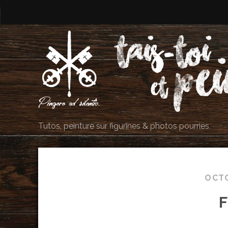
Tutos, peinture sur figurines & photos pourries
OCT
F