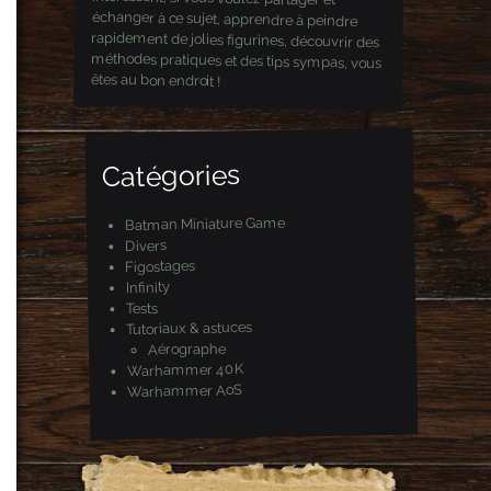
êtes au bon endroit !
Catégories
Batman Miniature Game
Divers
Figostages
Infinity
Tests
Tutoriaux & astuces
Aérographe
Warhammer 40K
Warhammer AoS