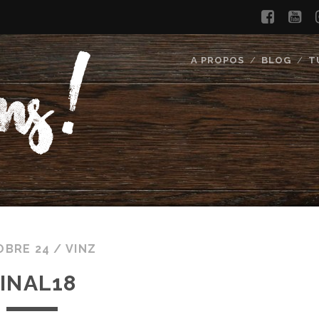
faceb
yo
A PROPOS
BLOG
T
OBRE 24 /
VINZ
INAL18