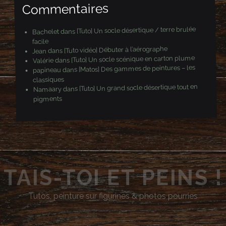
Commentaires
[Tuto] Un socle désertique / terre brulée
dans
Bachelet
facile
[Tuto vidéo] Débuter à l’aérographe
dans
Jean
[Tuto] Un socle scénique en carton plume
dans
Valérie
[Matos] Des gammes de peintures – les
dans
papineau
classiques
[Tuto] Un grand socle désertique tout en
dans
Namaary
pigments
TAIS-TOI ET PEINS !
Tutos, peinture sur figurines & photos pourries