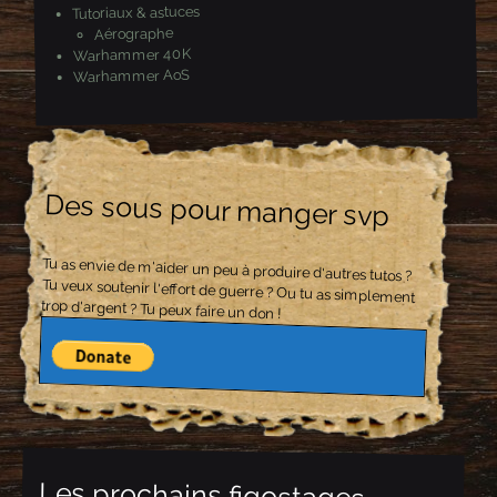
Tutoriaux & astuces
Aérographe
Warhammer 40K
Warhammer AoS
Des sous pour manger svp
Tu as envie de m'aider un peu à produire d'autres tutos ?
Tu veux soutenir l'effort de guerre ? Ou tu as simplement
trop d'argent ? Tu peux faire un don !
Les prochains figostages