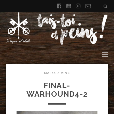
facebook
youtube
instagram
Formulai
de
contact
MAI 11 /
VINZ
FINAL-
WARHOUND4-2