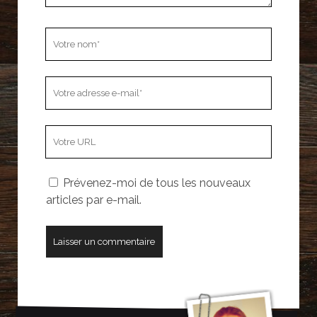
Votre
nom
Votre
adresse
e-
L’adresse
mail
URL
de
Prévenez-moi de tous les nouveaux
votre
articles par e-mail.
site