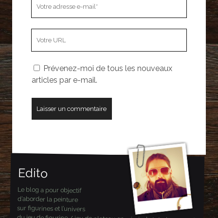
Votre
adresse
e-
L’adresse
mail
URL
de
Prévenez-moi de tous les nouveaux
votre
articles par e-mail.
site
Edito
Le blog a pour objectif
d’aborder la peinture
sur figurines et l’univers