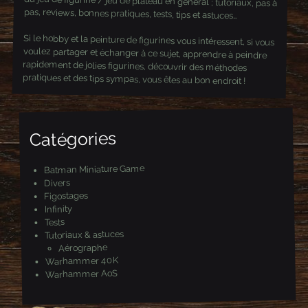
du jeu de figurine / jeu de plateau en général ; tutoriaux, pas à
pas, reviews, bonnes pratiques, tests, tips et astuces…
Si le hobby et la peinture de figurines vous intéressent, si vous
voulez partager et échanger à ce sujet, apprendre à peindre
rapidement de jolies figurines, découvrir des méthodes
pratiques et des tips sympas, vous êtes au bon endroit !
Catégories
Batman Miniature Game
Divers
Figostages
Infinity
Tests
Tutoriaux & astuces
Aérographe
Warhammer 40K
Warhammer AoS