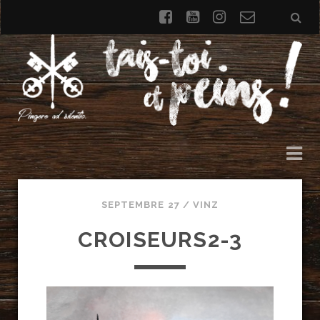
facebook
youtube
instagram
Formulai
de
contact
SEPTEMBRE 27 /
VINZ
CROISEURS2-3