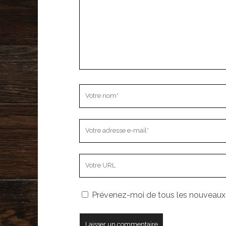
Votre
nom
Votre
adresse
e-
L’adresse
mail
URL
de
Prévenez-moi de tous les nouveaux a
votre
site