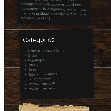
êtes au bon endroit !
Catégories
Batman Miniature Game
Divers
Figostages
Infinity
Tests
Tutoriaux & astuces
Aérographe
Warhammer 40K
Warhammer AoS