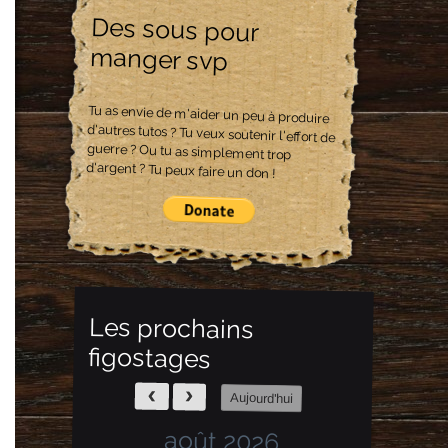
Des sous pour
manger svp
Tu as envie de m'aider un peu à produire
d'autres tutos ? Tu veux soutenir l'effort de
guerre ? Ou tu as simplement trop
d'argent ? Tu peux faire un don !
Les prochains
figostages
Aujourd'hui
août 2026