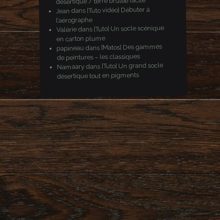
désertique / terre brulée facile
[Tuto vidéo] Débuter à
dans
Jean
l’aérographe
[Tuto] Un socle scénique
dans
Valérie
en carton plume
[Matos] Des gammes
dans
papineau
de peintures – les classiques
[Tuto] Un grand socle
dans
Namaary
désertique tout en pigments