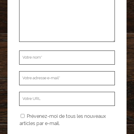
Votre
nom
Votre
adresse
e-
L’adresse
mail
URL
de
Prévenez-moi de tous les nouveaux
votre
articles par e-mail.
site