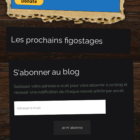
Les prochains figostages
S'abonner au blog
Saisissez votre adresse e-mail pour vous abonner à ce blog et
recevoir une notification de chaque nouvel article par email.
A
d
r
e
s
s
e