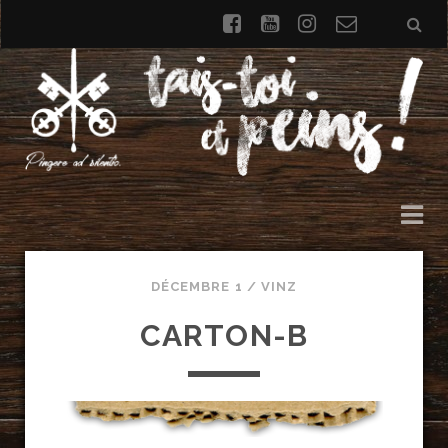
facebook
youtube
instagram
Formulai
de
contact
DÉCEMBRE 1 /
VINZ
CARTON-B