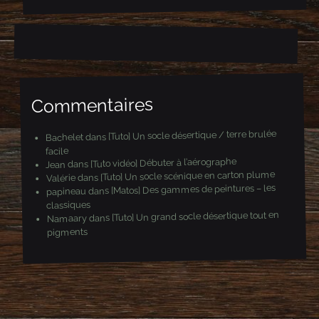
e
-
m
a
i
l
Commentaires
[Tuto] Un socle désertique / terre brulée
dans
Bachelet
facile
[Tuto vidéo] Débuter à l’aérographe
dans
Jean
[Tuto] Un socle scénique en carton plume
dans
Valérie
[Matos] Des gammes de peintures – les
dans
papineau
classiques
[Tuto] Un grand socle désertique tout en
dans
Namaary
pigments