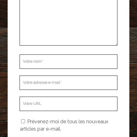
Votre
nom
Votre
adresse
e-
L’adresse
mail
URL
de
Prévenez-moi de tous les nouveaux
votre
articles par e-mail.
site