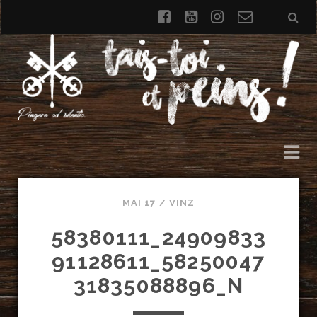
facebook
youtube
instagram
Formulai
de
contact
MAI 17 /
VINZ
58380111_24909833
91128611_58250047
31835088896_N