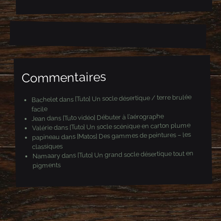
e
e
-
m
a
i
l
Commentaires
[Tuto] Un socle désertique / terre brulée
dans
Bachelet
facile
[Tuto vidéo] Débuter à l’aérographe
dans
Jean
[Tuto] Un socle scénique en carton plume
dans
Valérie
[Matos] Des gammes de peintures – les
dans
papineau
classiques
[Tuto] Un grand socle désertique tout en
dans
Namaary
pigments