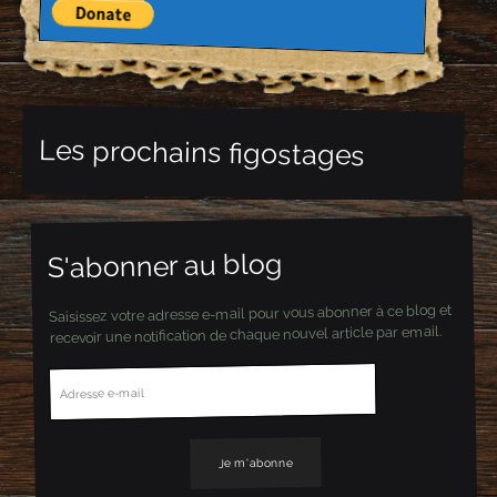
Les prochains figostages
S'abonner au blog
Saisissez votre adresse e-mail pour vous abonner à ce blog et
recevoir une notification de chaque nouvel article par email.
A
d
r
e
s
s