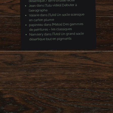
désertique / terre brulée facile
[Tuto vidéo] Débuter à
dans
Jean
l’aérographe
[Tuto] Un socle scénique
dans
Valérie
en carton plume
[Matos] Des gammes
dans
papineau
de peintures – les classiques
[Tuto] Un grand socle
dans
Namaary
désertique tout en pigments