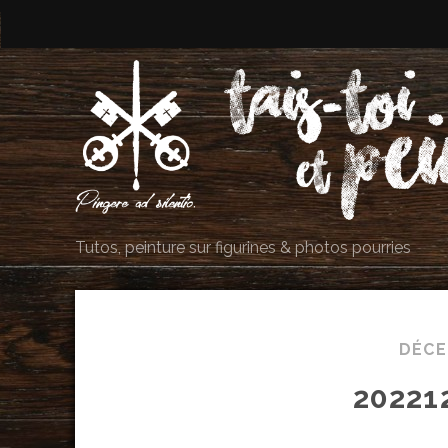
Tutos, peinture sur figurines & photos pourries
DÉCE
20221