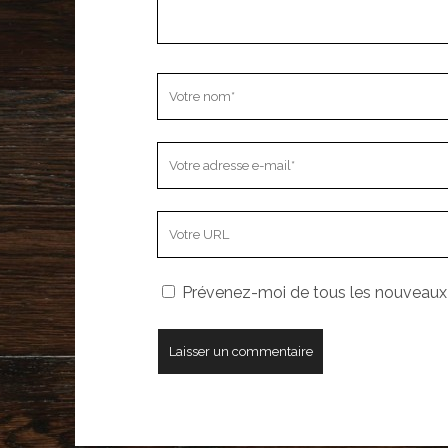
Votre
nom
Votre
adresse
e-
L’adresse
mail
URL
de
Prévenez-moi de tous les nouveaux a
votre
site