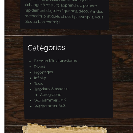
êtes au bon endroit !
Catégories
Batman Miniature Game
Divers
Figostages
Infinity
Tests
Tutoriaux & astuces
Aérographe
Warhammer 40K
Warhammer AoS