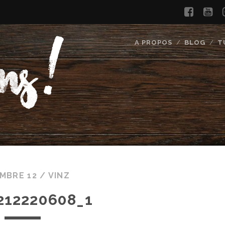
faceb
yo
A PROPOS
BLOG
T
MBRE 12 /
VINZ
212220608_1