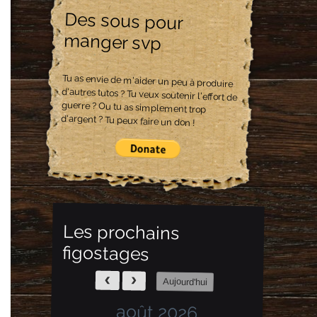
Des sous pour
manger svp
Tu as envie de m'aider un peu à produire
d'autres tutos ? Tu veux soutenir l'effort de
guerre ? Ou tu as simplement trop
d'argent ? Tu peux faire un don !
Les prochains
figostages
Aujourd'hui
août 2026