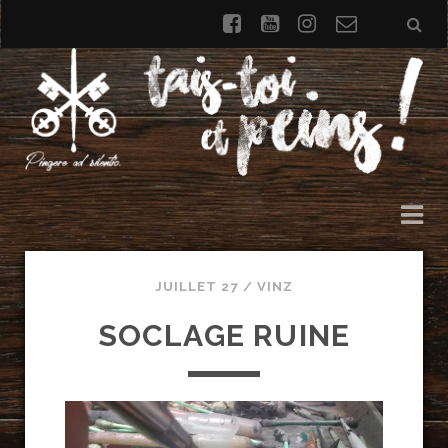
facebook
youtube
instagram
Formulai
de
contact
JUILLET 27 /
VINZ
SOCLAGE RUINE