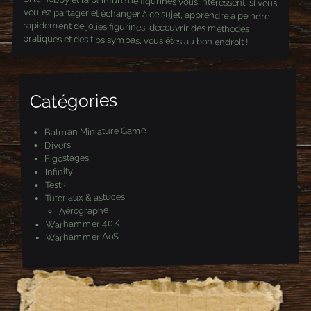
Si le hobby et la peinture de figurines vous intéressent, si vous
voulez partager et échanger à ce sujet, apprendre à peindre
rapidement de jolies figurines, découvrir des méthodes
pratiques et des tips sympas, vous êtes au bon endroit !
Catégories
Batman Miniature Game
Divers
Figostages
Infinity
Tests
Tutoriaux & astuces
Aérographe
Warhammer 40K
Warhammer AoS