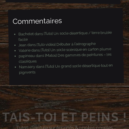
a
i
l
Commentaires
[Tuto] Un socle désertique / terre brulée
dans
Bachelet
facile
[Tuto vidéo] Débuter à l’aérographe
dans
Jean
[Tuto] Un socle scénique en carton plume
dans
Valérie
[Matos] Des gammes de peintures – les
dans
papineau
classiques
[Tuto] Un grand socle désertique tout en
dans
Namaary
pigments
TAIS-TOI ET PEINS !
Tutos, peinture sur figurines & photos pourries