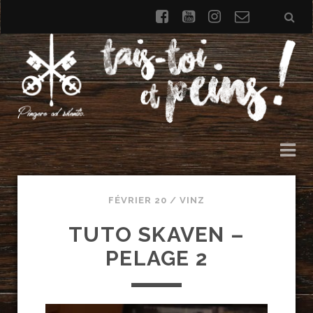
facebook
youtube
instagram
Formulai
de
contact
FÉVRIER 20 /
VINZ
TUTO SKAVEN –
PELAGE 2