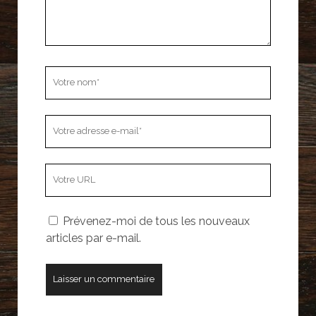
Votre
nom
Votre
adresse
e-
L’adresse
mail
URL
de
Prévenez-moi de tous les nouveaux
votre
articles par e-mail.
site