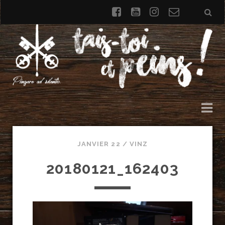
facebook
youtube
instagram
Formulai
de
contact
JANVIER 22 /
VINZ
20180121_162403