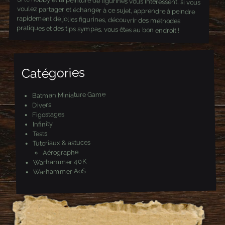
Si le hobby et la peinture de figurines vous intéressent, si vous
voulez partager et échanger à ce sujet, apprendre à peindre
rapidement de jolies figurines, découvrir des méthodes
pratiques et des tips sympas, vous êtes au bon endroit !
Catégories
Batman Miniature Game
Divers
Figostages
Infinity
Tests
Tutoriaux & astuces
Aérographe
Warhammer 40K
Warhammer AoS