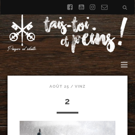
facebook
youtube
instagram
Formulai
de
contact
AOÛT 25 /
VINZ
2