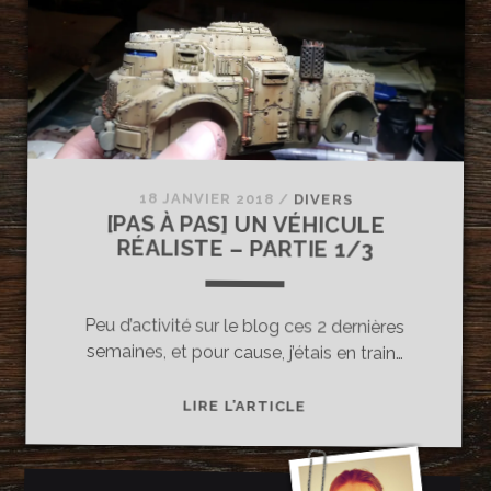
RÉALISTE
–
PARTIE
2/3
18 JANVIER 2018
/
DIVERS
[PAS À PAS] UN VÉHICULE
RÉALISTE – PARTIE 1/3
Peu d’activité sur le blog ces 2 dernières
semaines, et pour cause, j’étais en train…
[PAS
LIRE L’ARTICLE
À
PAS]
UN