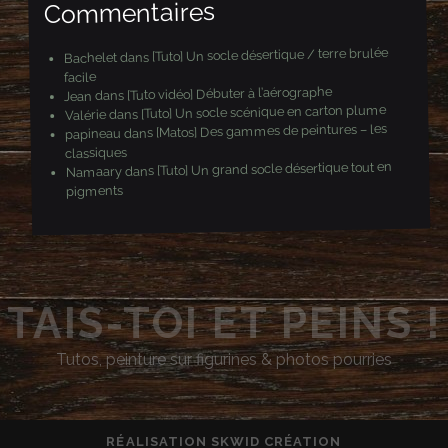
Commentaires
[Tuto] Un socle désertique / terre brulée
dans
Bachelet
facile
[Tuto vidéo] Débuter à l’aérographe
dans
Jean
[Tuto] Un socle scénique en carton plume
dans
Valérie
[Matos] Des gammes de peintures – les
dans
papineau
classiques
[Tuto] Un grand socle désertique tout en
dans
Namaary
pigments
TAIS-TOI ET PEINS !
Tutos, peinture sur figurines & photos pourries
RÉALISATION
SKWID CRÉATION