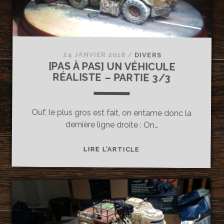
24 JANVIER 2018
/
DIVERS
[PAS À PAS] UN VÉHICULE
RÉALISTE – PARTIE 3/3
Ouf, le plus gros est fait, on entame donc la
dernière ligne droite : On…
[PAS
LIRE L’ARTICLE
À
PAS]
UN
VÉHICULE
RÉALISTE
–