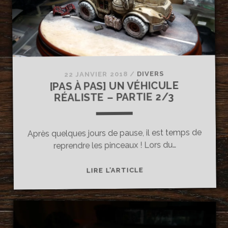
PARTIE
3/3
DIVERS
/
22 JANVIER 2018
[PAS À PAS] UN VÉHICULE
RÉALISTE – PARTIE 2/3
Après quelques jours de pause, il est temps de
reprendre les pinceaux ! Lors du…
[PAS
LIRE L’ARTICLE
À
PAS]
UN
VÉHICULE