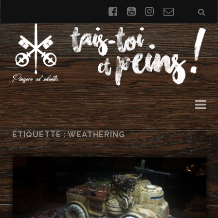
facebook
youtube
instagram
Formulai
de
contact
ÉTIQUETTE : WEATHERING