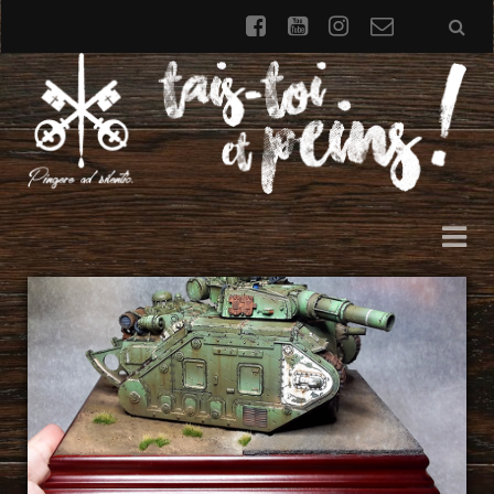
facebook
youtube
instagram
Formulai
de
contact