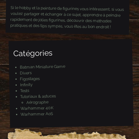
F
T
G
a
w
o
Si le hobby et la peinture de figurines vous intéressent, si vous
voulez partager et échanger à ce sujet, apprendre à peindre
rapidement de jolies figurines, découvrir des méthodes
c
i
o
e
t
g
b
t
l
o
e
e
o
r
+
pratiques et des tips sympas, vous êtes au bon endroit !
k
(
(
(
o
o
o
u
u
u
v
v
v
r
r
r
e
e
e
d
d
Catégories
d
a
a
a
n
n
n
s
s
s
u
u
Batman Miniature Game
u
n
n
Divers
n
e
e
e
n
n
Figostages
n
o
o
o
u
u
Infinity
u
v
v
Tests
v
e
e
e
l
l
Tutoriaux & astuces
l
l
l
Aérographe
l
e
e
e
f
f
Warhammer 40K
f
e
e
Warhammer AoS
e
n
n
n
ê
ê
ê
t
t
t
r
r
r
e
e
e
)
)
)