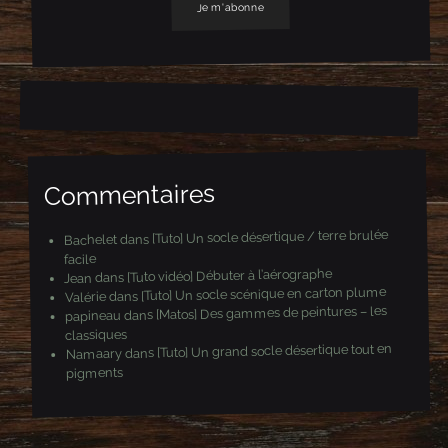
s
s
e
e
-
m
a
i
l
Commentaires
[Tuto] Un socle désertique / terre brulée
dans
Bachelet
facile
[Tuto vidéo] Débuter à l’aérographe
dans
Jean
[Tuto] Un socle scénique en carton plume
dans
Valérie
[Matos] Des gammes de peintures – les
dans
papineau
classiques
[Tuto] Un grand socle désertique tout en
dans
Namaary
pigments