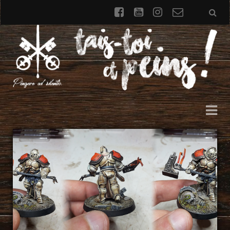
facebook
youtube
instagram
Formulai
de
contact