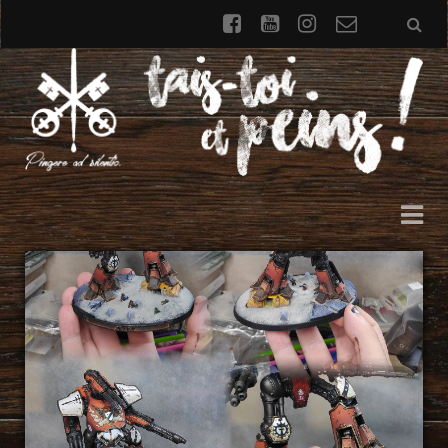
facebook
youtube
instagram
Formulai
de
contact